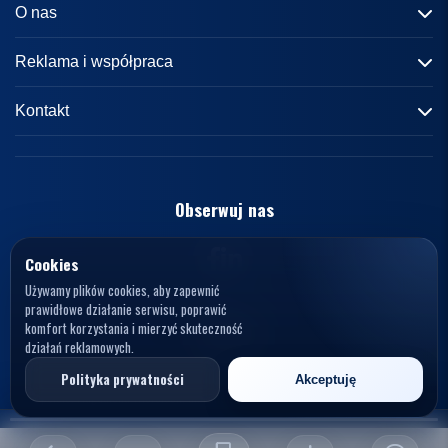
O nas
Informacje o portalu
Reklama i współpraca
Redakcja
Reklama
Kontakt
Kariera
Zasady współpracy
kontakt@knews.pl
Kontakt
Polityka prywatności
Opelele. Magdalena Wiercioch
ul. Falista 167
Obserwuj nas
Regulamin
94-115 Łódź
Polska
NIP: 7272595979
Cookies
Używamy plików cookies, aby zapewnić
prawidłowe działanie serwisu, poprawić
komfort korzystania i mierzyć skuteczność
działań reklamowych.
© 2026 KNews. Wszelkie prawa zastrzeżone.
Polityka prywatności
Akceptuję
Opelele. Magdalena Wiercioch, ul. Falista 167, 94-115 Łódź, NIP: 7272595979