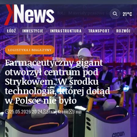
fot.:
Materiały prasowe Grupa Hasco
21°C
ŁÓDŹ
INWESTYCJE
INFRASTRUKTURA
TRANSPORT
ROZWÓJ
LOGISTYKA I MAGAZYNY
Farmaceutyczny gigant
otworzył centrum pod
Strykowem. W środku
technologia, której dotąd
w Polsce nie było
25.05.2026 20:24
Błażej Kronic
5 min