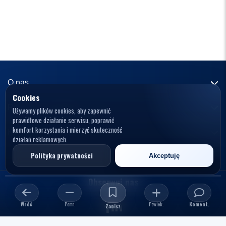
O nas
Cookies
Informacje o portalu
Reklama i współpraca
Używamy plików cookies, aby zapewnić
prawidłowe działanie serwisu, poprawić
Redakcja
komfort korzystania i mierzyć skuteczność
Reklama
Kontakt
działań reklamowych.
Kariera
Zasady współpracy
kontakt@knews.pl
Polityka prywatności
Akceptuję
Kontakt
Polityka prywatności
Opelele. Magdalena Wiercioch
ul. Falista 167
Obserwuj nas
Regulamin
94-115 Łódź
Polska
Wróć
Pomn.
Powięk.
Koment.
NIP: 7272595979
Zapisz