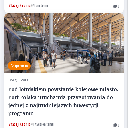
Błażej Kronic
•
4 dni temu
0
Gospodarka
Drogi i kolej
Pod lotniskiem powstanie kolejowe miasto.
Port Polska uruchamia przygotowania do
jednej z najtrudniejszych inwestycji
programu
Błażej Kronic
•
1 tydzień temu
0