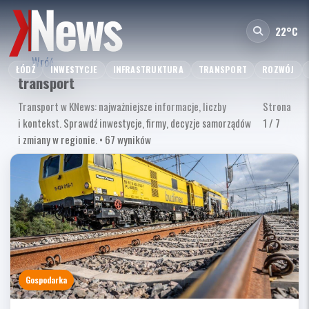
22°C
← Wróć
ŁÓDŹ
INWESTYCJE
INFRASTRUKTURA
TRANSPORT
ROZWÓJ
transport
Transport w KNews: najważniejsze informacje, liczby
Strona
i kontekst. Sprawdź inwestycje, firmy, decyzje samorządów
1 / 7
i zmiany w regionie. • 67 wyników
Gospodarka