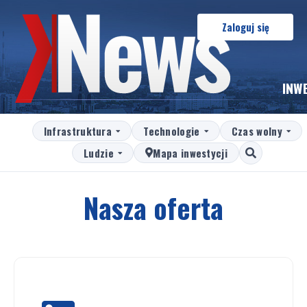
Zaloguj się
INW
Infrastruktura
Technologie
Czas wolny
Ludzie
Mapa inwestycji
Nasza oferta