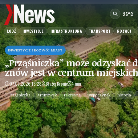
26°C
ŁÓDŹ
INWESTYCJE
INFRASTRUKTURA
TRANSPORT
ROZWÓJ
INWESTYCJE I ROZWÓJ MIAST
„Prząśniczka” może odzyskać 
znów jest w centrum miejskic
07.07.2026 18:28
Błażej Kronic
4 min
Prząśniczka
Arturówek
rekreacja
wypoczynek
historia