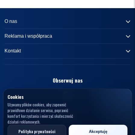
O nas
Informacje o portalu
Reklama i współpraca
Redakcja
Reklama
Kontakt
Kariera
Zasady współpracy
kontakt@knews.pl
Kontakt
Polityka prywatności
Opelele. Magdalena Wiercioch
ul. Falista 167
Obserwuj nas
Regulamin
94-115 Łódź
Polska
NIP: 7272595979
Cookies
Używamy plików cookies, aby zapewnić
prawidłowe działanie serwisu, poprawić
komfort korzystania i mierzyć skuteczność
działań reklamowych.
© 2026 KNews. Wszelkie prawa zastrzeżone.
Polityka prywatności
Akceptuję