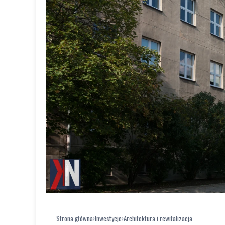
Strona główna
›
Inwestycje
›
Architektura i rewitalizacja