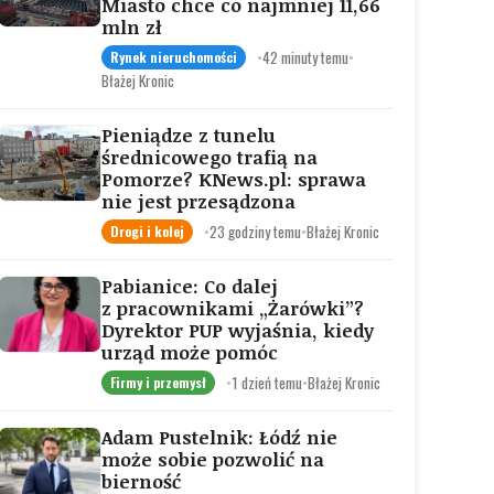
Miasto chce co najmniej 11,66
mln zł
•
42 minuty temu
•
Rynek nieruchomości
Błażej Kronic
Pieniądze z tunelu
średnicowego trafią na
Pomorze? KNews.pl: sprawa
nie jest przesądzona
•
23 godziny temu
•
Błażej Kronic
Drogi i kolej
Pabianice: Co dalej
z pracownikami „Żarówki”?
Dyrektor PUP wyjaśnia, kiedy
urząd może pomóc
•
1 dzień temu
•
Błażej Kronic
Firmy i przemysł
Adam Pustelnik: Łódź nie
może sobie pozwolić na
bierność