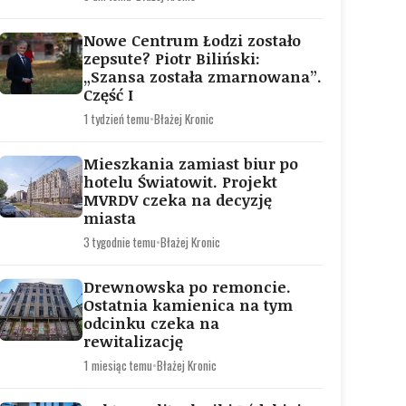
Nowe Centrum Łodzi zostało
zepsute? Piotr Biliński:
„Szansa została zmarnowana”.
Część I
1 tydzień temu
•
Błażej Kronic
Mieszkania zamiast biur po
hotelu Światowit. Projekt
MVRDV czeka na decyzję
miasta
3 tygodnie temu
•
Błażej Kronic
Drewnowska po remoncie.
Ostatnia kamienica na tym
odcinku czeka na
rewitalizację
1 miesiąc temu
•
Błażej Kronic