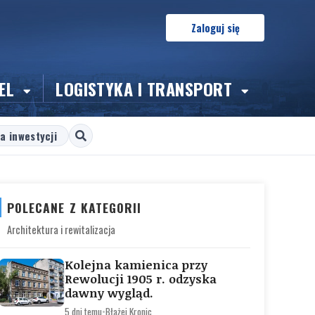
Zaloguj się
EL
LOGISTYKA I TRANSPORT
a inwestycji
POLECANE Z KATEGORII
Architektura i rewitalizacja
Kolejna kamienica przy
Rewolucji 1905 r. odzyska
dawny wygląd.
5 dni temu
•
Błażej Kronic