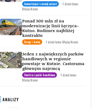
•
1 dzień temu
•
Inwestycje i rozwój miast
Błażej Kronic
Ponad 300 mln zł na
modernizację linii Łęczyca–
Kutno. Budimex najbliżej
kontraktu
•
1 dzień temu
•
Błażej Kronic
Drogi i kolej
Jeden z największych parków
handlowych w regionie
powstaje w Kutnie. Castorama
głównym najemcą
•
1 dzień temu
•
Centra i parki handlowe
Błażej Kronic
ANALIZY