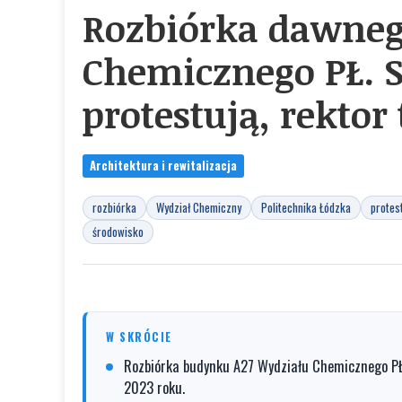
Rozbiórka dawneg
Chemicznego PŁ. S
protestują, rektor
Architektura i rewitalizacja
rozbiórka
Wydział Chemiczny
Politechnika Łódzka
protes
środowisko
W SKRÓCIE
Rozbiórka budynku A27 Wydziału Chemicznego PŁ 
2023 roku.