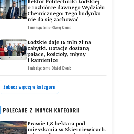
Rektor Politechniki Łódzkiej
o rozbiórce dawnego Wydziału
Chemicznego: Tego budynku
nie da się zachować
1 miesiąc temu
•
Błażej Kronic
Łódzkie daje 16 mln zł na
zabytki. Dotacje dostaną
pałace, kościoły, młyny
i kamienice
1 miesiąc temu
•
Błażej Kronic
Zobacz więcej w kategorii
POLECANE Z INNYCH KATEGORII
Prawie 1,8 hektara pod
mieszkania w Skierniewicach.