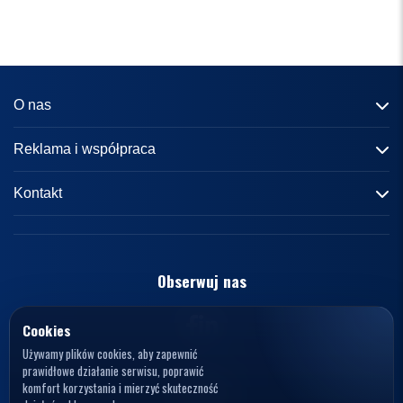
O nas
Informacje o portalu
Reklama i współpraca
Redakcja
Reklama
Kontakt
Kariera
Zasady współpracy
kontakt@knews.pl
Kontakt
Polityka prywatności
Opelele. Magdalena Wiercioch
ul. Falista 167
Obserwuj nas
Regulamin
94-115 Łódź
Polska
NIP: 7272595979
Cookies
Używamy plików cookies, aby zapewnić
prawidłowe działanie serwisu, poprawić
komfort korzystania i mierzyć skuteczność