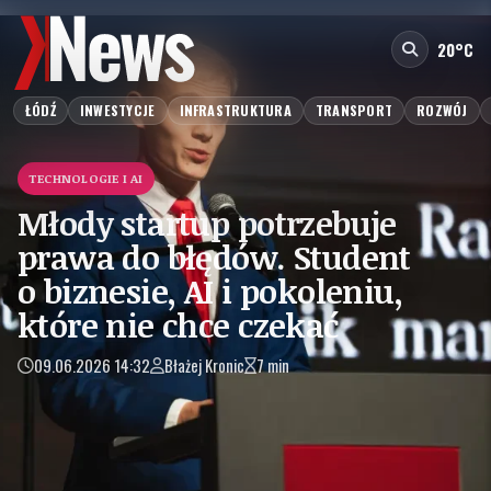
20°C
ŁÓDŹ
INWESTYCJE
INFRASTRUKTURA
TRANSPORT
ROZWÓJ
TECHNOLOGIE I AI
Młody startup potrzebuje
prawa do błędów. Student
o biznesie, AI i pokoleniu,
które nie chce czekać
09.06.2026 14:32
Błażej Kronic
7 min