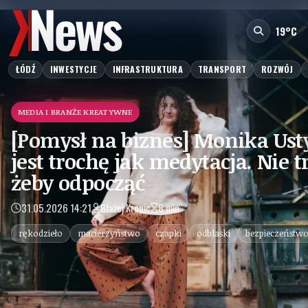
19°C
ŁÓDŹ
INWESTYCJE
INFRASTRUKTURA
TRANSPORT
ROZWÓJ
MEDIA I BRANŻE KREATYWNE
[Pomysł na biznes] Monika Ust
jest trochę jak medytacja. Nie t
żeby odpocząć
31.05.2026 14:21
Błażej Kronic
8 min
rękodzieło
macierzyństwo
czapki
odblaski
bezpieczeństw