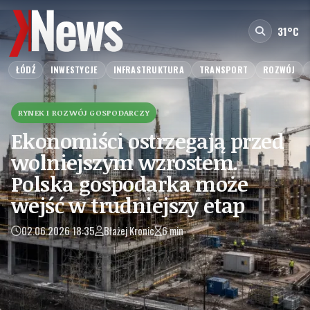
31°C
ŁÓDŹ
INWESTYCJE
INFRASTRUKTURA
TRANSPORT
ROZWÓJ
RYNEK I ROZWÓJ GOSPODARCZY
Ekonomiści ostrzegają przed
wolniejszym wzrostem.
Polska gospodarka może
wejść w trudniejszy etap
02.06.2026 18:35
Błażej Kronic
6 min