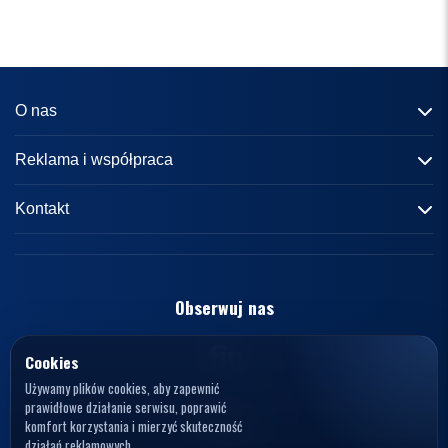
O nas
Informacje o portalu
Reklama i współpraca
Redakcja
Reklama
Kontakt
Kariera
Zasady współpracy
kontakt@knews.pl
Kontakt
Polityka prywatności
Opelele. Magdalena Wiercioch
ul. Falista 167
Obserwuj nas
Regulamin
94-115 Łódź
Polska
NIP: 7272595979
Cookies
Używamy plików cookies, aby zapewnić
prawidłowe działanie serwisu, poprawić
komfort korzystania i mierzyć skuteczność
działań reklamowych.