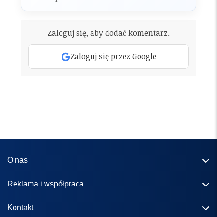
Zaloguj się, aby dodać komentarz.
Zaloguj się przez Google
O nas
Informacje o portalu
Reklama i współpraca
Redakcja
Reklama
Kontakt
Kariera