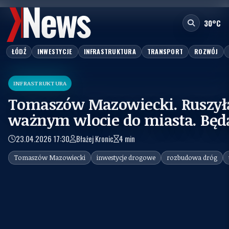
fot.:
GDDKiA oddział w Łodzi
30°C
ŁÓDŹ
INWESTYCJE
INFRASTRUKTURA
TRANSPORT
ROZWÓJ
INFRASTRUKTURA
Tomaszów Mazowiecki. Ruszyła
ważnym wlocie do miasta. Będą
23.04.2026 17:30
Błażej Kronic
4 min
Tomaszów Mazowiecki
inwestycje drogowe
rozbudowa dróg