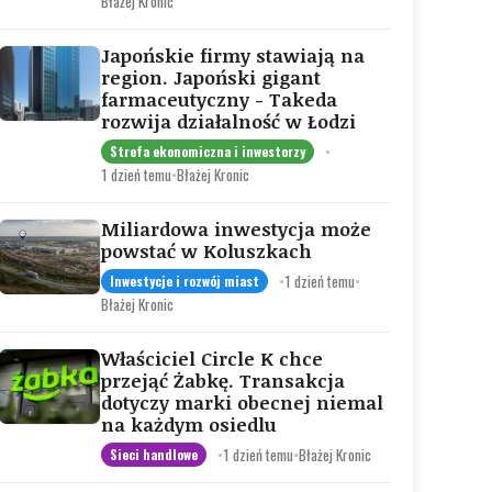
Błażej Kronic
Japońskie firmy stawiają na
region. Japoński gigant
farmaceutyczny - Takeda
rozwija działalność w Łodzi
•
Strefa ekonomiczna i inwestorzy
1 dzień temu
•
Błażej Kronic
Miliardowa inwestycja może
powstać w Koluszkach
•
1 dzień temu
•
Inwestycje i rozwój miast
Błażej Kronic
Właściciel Circle K chce
przejąć Żabkę. Transakcja
dotyczy marki obecnej niemal
na każdym osiedlu
•
1 dzień temu
•
Błażej Kronic
Sieci handlowe