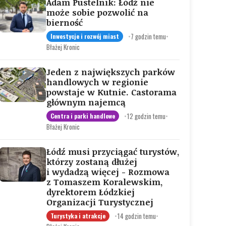
Adam Pustelnik: Łódź nie
może sobie pozwolić na
bierność
•
7 godzin temu
•
Inwestycje i rozwój miast
Błażej Kronic
Jeden z największych parków
handlowych w regionie
powstaje w Kutnie. Castorama
głównym najemcą
•
12 godzin temu
•
Centra i parki handlowe
Błażej Kronic
Łódź musi przyciągać turystów,
którzy zostaną dłużej
i wydadzą więcej - Rozmowa
z Tomaszem Koralewskim,
dyrektorem Łódzkiej
Organizacji Turystycznej
•
14 godzin temu
•
Turystyka i atrakcje