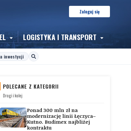
Zaloguj się
EL
LOGISTYKA I TRANSPORT
a inwestycji
POLECANE Z KATEGORII
Drogi i kolej
Ponad 300 mln zł na
modernizację linii Łęczyca–
Kutno. Budimex najbliżej
kontraktu