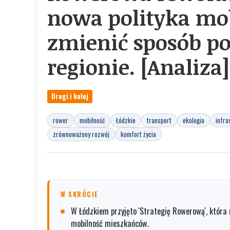
nowa polityka mo
zmienić sposób po
regionie. [Analiza]
Drogi i kolej
rower
mobilność
Łódzkie
transport
ekologia
infra
zrównoważony rozwój
komfort życia
W SKRÓCIE
W Łódzkiem przyjęto 'Strategię Rowerową', która
mobilność mieszkańców.