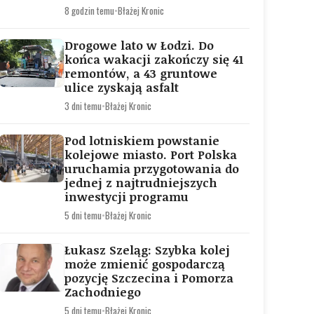
8 godzin temu
•
Błażej Kronic
Drogowe lato w Łodzi. Do
końca wakacji zakończy się 41
remontów, a 43 gruntowe
ulice zyskają asfalt
3 dni temu
•
Błażej Kronic
Pod lotniskiem powstanie
kolejowe miasto. Port Polska
uruchamia przygotowania do
jednej z najtrudniejszych
inwestycji programu
5 dni temu
•
Błażej Kronic
Łukasz Szeląg: Szybka kolej
może zmienić gospodarczą
pozycję Szczecina i Pomorza
Zachodniego
5 dni temu
•
Błażej Kronic