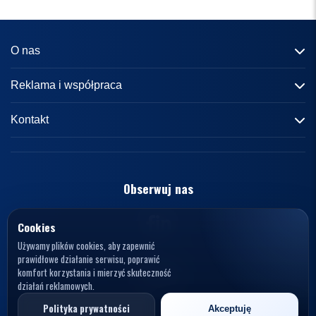
O nas
Informacje o portalu
Reklama i współpraca
Redakcja
Reklama
Kontakt
Kariera
Zasady współpracy
kontakt@knews.pl
Kontakt
Polityka prywatności
Opelele. Magdalena Wiercioch
ul. Falista 167
Obserwuj nas
Regulamin
94-115 Łódź
Polska
NIP: 7272595979
Cookies
Używamy plików cookies, aby zapewnić
prawidłowe działanie serwisu, poprawić
komfort korzystania i mierzyć skuteczność
działań reklamowych.
© 2026 KNews. Wszelkie prawa zastrzeżone.
Polityka prywatności
Akceptuję