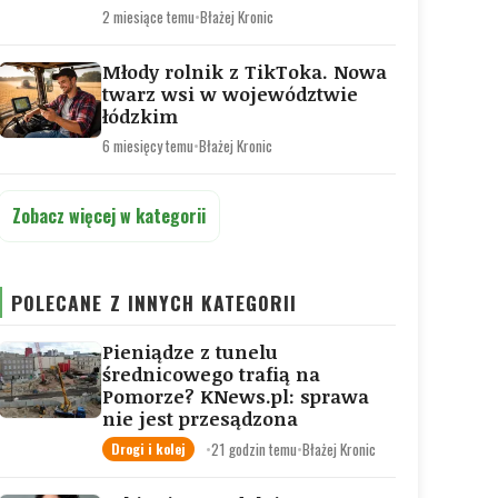
2 miesiące temu
•
Błażej Kronic
Młody rolnik z TikToka. Nowa
twarz wsi w województwie
łódzkim
6 miesięcy temu
•
Błażej Kronic
Zobacz więcej w kategorii
POLECANE Z INNYCH KATEGORII
Pieniądze z tunelu
średnicowego trafią na
Pomorze? KNews.pl: sprawa
nie jest przesądzona
•
21 godzin temu
•
Błażej Kronic
Drogi i kolej