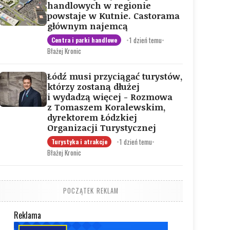
handlowych w regionie
powstaje w Kutnie. Castorama
głównym najemcą
•
1 dzień temu
•
Centra i parki handlowe
Błażej Kronic
Łódź musi przyciągać turystów,
którzy zostaną dłużej
i wydadzą więcej - Rozmowa
z Tomaszem Koralewskim,
dyrektorem Łódzkiej
Organizacji Turystycznej
•
1 dzień temu
•
Turystyka i atrakcje
Błażej Kronic
POCZĄTEK REKLAM
Reklama