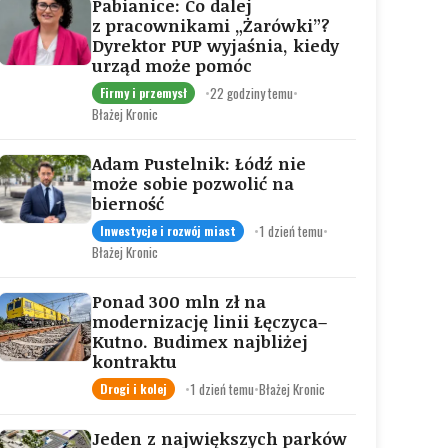
Pabianice: Co dalej
z pracownikami „Żarówki”?
Dyrektor PUP wyjaśnia, kiedy
urząd może pomóc
•
22 godziny temu
•
Firmy i przemysł
Błażej Kronic
Adam Pustelnik: Łódź nie
może sobie pozwolić na
bierność
•
1 dzień temu
•
Inwestycje i rozwój miast
Błażej Kronic
Ponad 300 mln zł na
modernizację linii Łęczyca–
Kutno. Budimex najbliżej
kontraktu
•
1 dzień temu
•
Błażej Kronic
Drogi i kolej
Jeden z największych parków