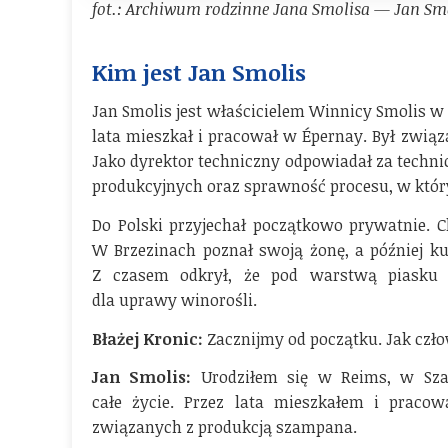
fot.: Archiwum rodzinne Jana Smolisa — Jan Smo
Kim jest Jan Smolis
Jan Smolis jest właścicielem Winnicy Smolis w 
lata mieszkał i pracował w Épernay. Był zwią
Jako dyrektor techniczny odpowiadał za technic
produkcyjnych oraz sprawność procesu, w który
Do Polski przyjechał początkowo prywatnie. Ch
W Brzezinach poznał swoją żonę, a później ku
Z czasem odkrył, że pod warstwą piasku k
dla uprawy winorośli.
Błażej Kronic:
Zacznijmy od początku. Jak czło
Jan Smolis:
Urodziłem się w Reims, w Szam
całe życie. Przez lata mieszkałem i praco
związanych z produkcją szampana.