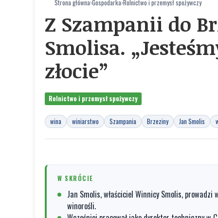
Strona główna
›
Gospodarka
›
Rolnictwo i przemysł spożywczy
Z Szampanii do Br
Smolisa. „Jesteś
złocie”
Rolnictwo i przemysł spożywczy
wina
winiarstwo
Szampania
Brzeziny
Jan Smolis
W SKRÓCIE
Jan Smolis, właściciel Winnicy Smolis, prowadzi 
winorośli.
Wcześniej pracował jako dyrektor techniczny w 