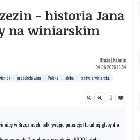
zezin - historia Jana
my na winiarskim
Błażej Kronic
04.06.2026 16:54
winnica
produkcja wina
Polska
gleba
tradycja winiarska
winnicę w Brzezinach, odkrywając potencjał lokalnej gleby dla
Champagne de Castellane, produkując 6000 butelek