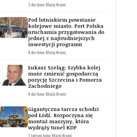
3 dni temu
•
Błażej Kronic
Pod lotniskiem powstanie
kolejowe miasto. Port Polska
uruchamia przygotowania do
jednej z najtrudniejszych
inwestycji programu
4 dni temu
•
Błażej Kronic
Łukasz Szeląg: Szybka kolej
może zmienić gospodarczą
pozycję Szczecina i Pomorza
Zachodniego
4 dni temu
•
Błażej Kronic
Gigantyczna tarcza schodzi
pod Łódź. Rozpoczyna się
montaż maszyny, która
wydrąży tunel KDP
1 tydzień temu
•
Błażej Kronic