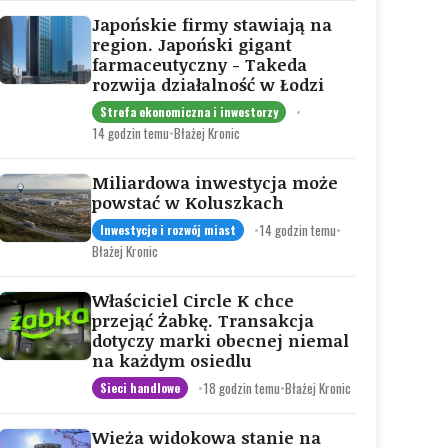
Japońskie firmy stawiają na
region. Japoński gigant
farmaceutyczny - Takeda
rozwija działalność w Łodzi
•
Strefa ekonomiczna i inwestorzy
14 godzin temu
•
Błażej Kronic
Miliardowa inwestycja może
powstać w Koluszkach
•
14 godzin temu
•
Inwestycje i rozwój miast
Błażej Kronic
Właściciel Circle K chce
przejąć Żabkę. Transakcja
dotyczy marki obecnej niemal
na każdym osiedlu
•
18 godzin temu
•
Błażej Kronic
Sieci handlowe
Wieża widokowa stanie na