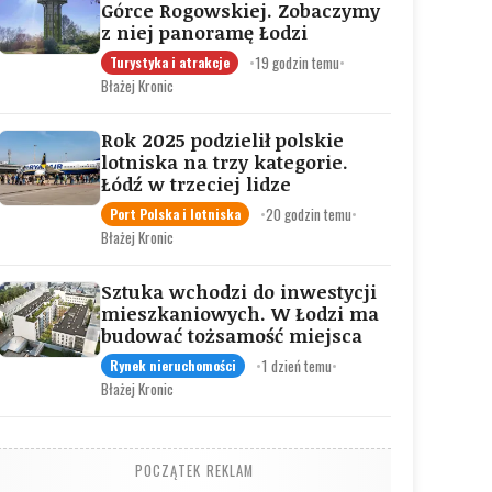
Górce Rogowskiej. Zobaczymy
z niej panoramę Łodzi
•
19 godzin temu
•
Turystyka i atrakcje
Błażej Kronic
Rok 2025 podzielił polskie
lotniska na trzy kategorie.
Łódź w trzeciej lidze
•
20 godzin temu
•
Port Polska i lotniska
Błażej Kronic
Sztuka wchodzi do inwestycji
mieszkaniowych. W Łodzi ma
budować tożsamość miejsca
•
1 dzień temu
•
Rynek nieruchomości
Błażej Kronic
POCZĄTEK REKLAM