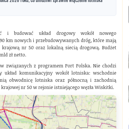
wać i budować układ drogowy wokół nowego
o 90 km nowych i przebudowywanych dróg, które mają
ą krajową nr 50 oraz lokalną siecią drogową. Budżet
mld zł netto.
ów związanych z programem Port Polska. Nie chodzi
ły układ komunikacyjny wokół lotniska: wschodnie
nią obwodnicę lotniska oraz północną i zachodnią
rajowej nr 50 w rejonie istniejącego węzła Wiskitki.