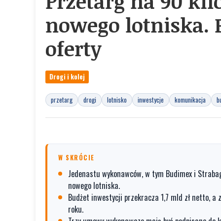
Przetarg na 90 ki
nowego lotniska. 
oferty
Drogi i kolej
przetarg
drogi
lotnisko
inwestycje
komunikacja
b
W SKRÓCIE
Jedenastu wykonawców, w tym Budimex i Strabag,
nowego lotniska.
Budżet inwestycji przekracza 1,7 mld zł netto, a
roku.
Trzy umowy wykonawcze mają być podpisane do ko