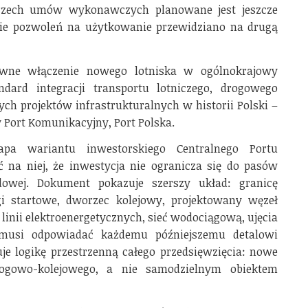
 trzech umów wykonawczych planowane jest jeszcze
nie pozwoleń na użytkowanie przewidziano na drugą
wne włączenie nowego lotniska w ogólnokrajowy
ard integracji transportu lotniczego, drogowego
ch projektów infrastrukturalnych w historii Polski –
y Port Komunikacyjny, Port Polska.
apa wariantu inwestorskiego Centralnego Portu
na niej, że inwestycja nie ogranicza się do pasów
zdowej. Dokument pokazuje szerszy układ: granicę
gi startowe, dworzec kolejowy, projektowany węzeł
 linii elektroenergetycznych, sieć wodociągową, ujęcia
musi odpowiadać każdemu późniejszemu detalowi
e logikę przestrzenną całego przedsięwzięcia: nowe
ogowo-kolejowego, a nie samodzielnym obiektem