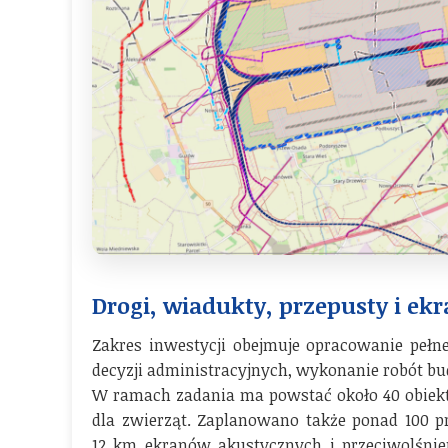
Drogi, wiadukty, przepusty i ek
Zakres inwestycji obejmuje opracowanie pełn
decyzji administracyjnych, wykonanie robót b
W ramach zadania ma powstać około 40 obiektó
dla zwierząt. Zaplanowano także ponad 100 p
12 km ekranów akustycznych i przeciwolśnien