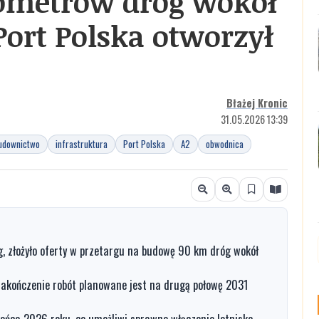
lometrów dróg wokół
Port Polska otworzył
Błażej Kronic
31.05.2026 13:39
udownictwo
infrastruktura
Port Polska
A2
obwodnica
 złożyło oferty w przetargu na budowę 90 km dróg wokół
 zakończenie robót planowane jest na drugą połowę 2031
ńca 2026 roku, co umożliwi sprawne włączenie lotniska