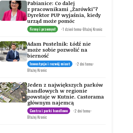
Pabianice: Co dalej
z pracownikami „Żarówki”?
Dyrektor PUP wyjaśnia, kiedy
urząd może pomóc
•
1 dzień temu
•
Błażej Kronic
Firmy i przemysł
Adam Pustelnik: Łódź nie
może sobie pozwolić na
bierność
•
2 dni temu
•
Inwestycje i rozwój miast
Błażej Kronic
Jeden z największych parków
handlowych w regionie
powstaje w Kutnie. Castorama
głównym najemcą
•
2 dni temu
•
Centra i parki handlowe
Błażej Kronic