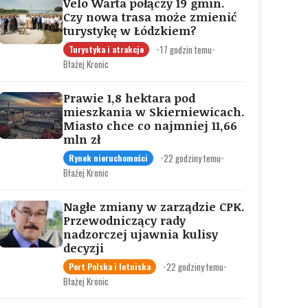
Velo Warta połączy 19 gmin.
Czy nowa trasa może zmienić
turystykę w Łódzkiem?
•
17 godzin temu
•
Turystyka i atrakcje
Błażej Kronic
Prawie 1,8 hektara pod
mieszkania w Skierniewicach.
Miasto chce co najmniej 11,66
mln zł
•
22 godziny temu
•
Rynek nieruchomości
Błażej Kronic
Nagłe zmiany w zarządzie CPK.
Przewodniczący rady
nadzorczej ujawnia kulisy
decyzji
•
22 godziny temu
•
Port Polska i lotniska
Błażej Kronic