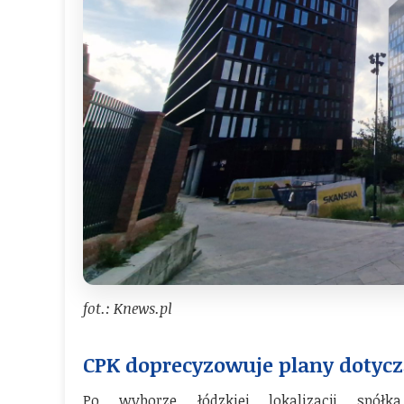
fot.: Knews.pl
CPK doprecyzowuje plany dotycz
Po wyborze łódzkiej lokalizacji spółk