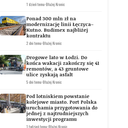
1 dzień temu
•
Błażej Kronic
Ponad 300 mln zł na
modernizację linii Łęczyca–
Kutno. Budimex najbliżej
kontraktu
2 dni temu
•
Błażej Kronic
Drogowe lato w Łodzi. Do
końca wakacji zakończy się 41
remontów, a 43 gruntowe
ulice zyskają asfalt
5 dni temu
•
Błażej Kronic
Pod lotniskiem powstanie
kolejowe miasto. Port Polska
uruchamia przygotowania do
jednej z najtrudniejszych
inwestycji programu
1 tydzień temu
•
Błażej Kronic