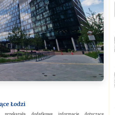
ące Łodzi
a przekazała dodatkowe informacje dotyczące