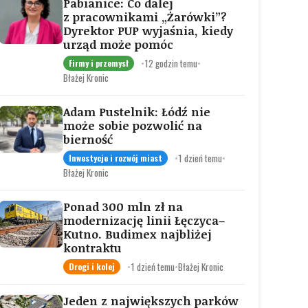
Pabianice: Co dalej
z pracownikami „Żarówki”?
Dyrektor PUP wyjaśnia, kiedy
urząd może pomóc
•
12 godzin temu
•
Firmy i przemysł
Błażej Kronic
Adam Pustelnik: Łódź nie
może sobie pozwolić na
bierność
•
1 dzień temu
•
Inwestycje i rozwój miast
Błażej Kronic
Ponad 300 mln zł na
modernizację linii Łęczyca–
Kutno. Budimex najbliżej
kontraktu
•
1 dzień temu
•
Błażej Kronic
Drogi i kolej
Jeden z największych parków