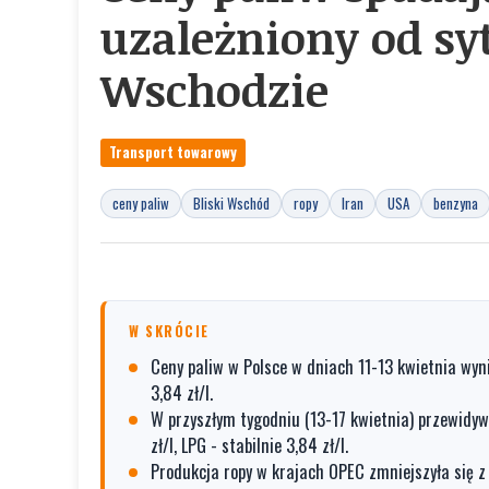
uzależniony od sy
Wschodzie
Transport towarowy
ceny paliw
Bliski Wschód
ropy
Iran
USA
benzyna
W SKRÓCIE
Ceny paliw w Polsce w dniach 11-13 kwietnia wynios
3,84 zł/l.
W przyszłym tygodniu (13-17 kwietnia) przewidywan
zł/l, LPG - stabilnie 3,84 zł/l.
Produkcja ropy w krajach OPEC zmniejszyła się z