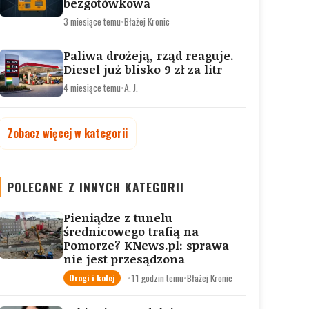
bezgotówkowa
3 miesiące temu
•
Błażej Kronic
Paliwa drożeją, rząd reaguje.
Diesel już blisko 9 zł za litr
4 miesiące temu
•
A. J.
Zobacz więcej w kategorii
POLECANE Z INNYCH KATEGORII
Pieniądze z tunelu
średnicowego trafią na
Pomorze? KNews.pl: sprawa
nie jest przesądzona
•
11 godzin temu
•
Błażej Kronic
Drogi i kolej