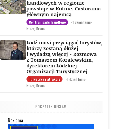
handlowych w regionie
powstaje w Kutnie. Castorama
głównym najemcą
•
1 dzień temu
•
Centra i parki handlowe
Błażej Kronic
Łódź musi przyciągać turystów,
którzy zostaną dłużej
i wydadzą więcej - Rozmowa
z Tomaszem Koralewskim,
dyrektorem Łódzkiej
Organizacji Turystycznej
•
1 dzień temu
•
Turystyka i atrakcje
Błażej Kronic
POCZĄTEK REKLAM
Reklama