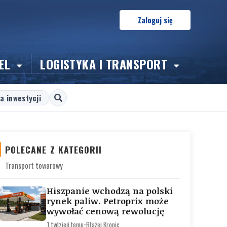
Zaloguj się
EL
LOGISTYKA I TRANSPORT
a inwestycji
POLECANE Z KATEGORII
Transport towarowy
Hiszpanie wchodzą na polski
rynek paliw. Petroprix może
wywołać cenową rewolucję
1 tydzień temu
•
Błażej Kronic