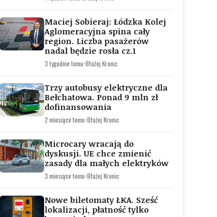
Maciej Sobieraj: Łódzka Kolej
Aglomeracyjna spina cały
region. Liczba pasażerów
nadal będzie rosła cz.1
3 tygodnie temu
•
Błażej Kronic
Trzy autobusy elektryczne dla
Bełchatowa. Ponad 9 mln zł
dofinansowania
2 miesiące temu
•
Błażej Kronic
Microcary wracają do
dyskusji. UE chce zmienić
zasady dla małych elektryków
3 miesiące temu
•
Błażej Kronic
Nowe biletomaty ŁKA. Sześć
lokalizacji, płatność tylko