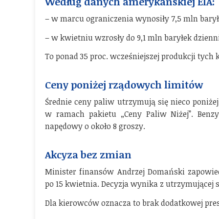
Według danych amerykańskiej EIA:
– w marcu ograniczenia wynosiły 7,5 mln barył
– w kwietniu wzrosły do 9,1 mln baryłek dzienn
To ponad 35 proc. wcześniejszej produkcji tych 
Ceny poniżej rządowych limitów
Średnie ceny paliw utrzymują się nieco poni
w ramach pakietu „Ceny Paliw Niżej”. Benzyn
napędowy o około 8 groszy.
Akcyza bez zmian
Minister finansów Andrzej Domański zapowied
po 15 kwietnia. Decyzja wynika z utrzymującej si
Dla kierowców oznacza to brak dodatkowej presj