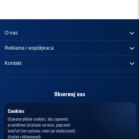
O nas
Informacje o portalu
Reklama i współpraca
Redakcja
Reklama
Kontakt
Kariera
Zasady współpracy
kontakt@knews.pl
Kontakt
Polityka prywatności
Opelele. Magdalena Wiercioch
ul. Falista 167
Obserwuj nas
Regulamin
94-115 Łódź
Polska
NIP: 7272595979
Cookies
Używamy plików cookies, aby zapewnić
prawidłowe działanie serwisu, poprawić
komfort korzystania i mierzyć skuteczność
działań reklamowych.