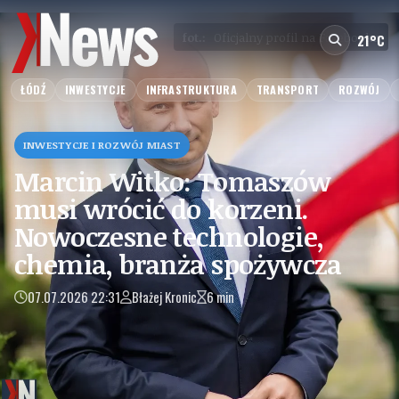
fot.:
Oficjalny profil na Facebooku
21°C
ŁÓDŹ
INWESTYCJE
INFRASTRUKTURA
TRANSPORT
ROZWÓJ
INWESTYCJE I ROZWÓJ MIAST
Marcin Witko: Tomaszów
musi wrócić do korzeni.
Nowoczesne technologie,
chemia, branża spożywcza
07.07.2026 22:31
Błażej Kronic
6 min