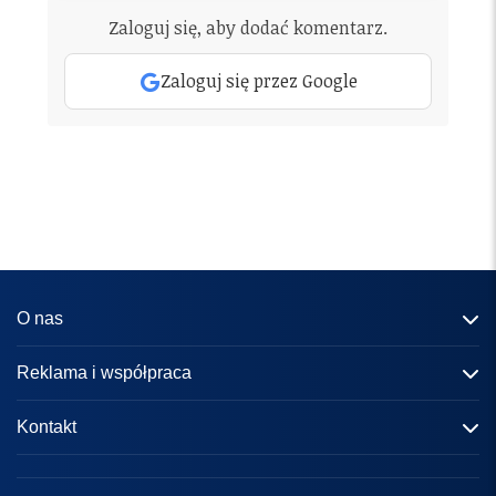
Zaloguj się, aby dodać komentarz.
Zaloguj się przez Google
O nas
Informacje o portalu
Reklama i współpraca
Redakcja
Reklama
Kontakt
Kariera
Zasady współpracy
kontakt@knews.pl
Kontakt