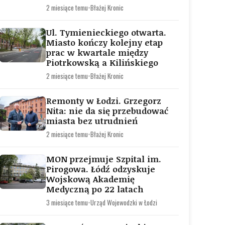
2 miesiące temu
•
Błażej Kronic
Ul. Tymienieckiego otwarta.
Miasto kończy kolejny etap
prac w kwartale między
Piotrkowską a Kilińskiego
2 miesiące temu
•
Błażej Kronic
Remonty w Łodzi. Grzegorz
Nita: nie da się przebudować
miasta bez utrudnień
2 miesiące temu
•
Błażej Kronic
MON przejmuje Szpital im.
Pirogowa. Łódź odzyskuje
Wojskową Akademię
Medyczną po 22 latach
3 miesiące temu
•
Urząd Wojewodzki w Łodzi