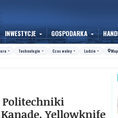
INWESTYCJE
GOSPODARKA
HAND
tura
Technologie
Czas wolny
Ludzie
Map
 Politechniki
e Kanadę. Yellowknife