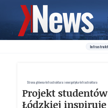
Infrastruk
Strona główna
›
Infrastruktura i energetyka
›
Infrastruktura
Projekt studentów
Łódzkiej inspiruj