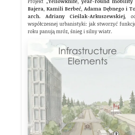
Projekt „
Yellowknife, year-round mobility 
Bajera, Kamili Berbeć, Adama Dębnego i T
arch. Adriany Cieślak-Arkuszewskiej
, o
współczesnej urbanistyki: jak stworzyć funkc
roku panują mróz, śnieg i silny wiatr.