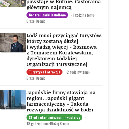
powstaje w Kutnie. Castorama
głównym najemcą
•
1 godzina temu
•
Centra i parki handlowe
Błażej Kronic
Łódź musi przyciągać turystów,
którzy zostaną dłużej
i wydadzą więcej - Rozmowa
z Tomaszem Koralewskim,
dyrektorem Łódzkiej
Organizacji Turystycznej
•
2 godziny temu
•
Turystyka i atrakcje
Błażej Kronic
Japońskie firmy stawiają na
region. Japoński gigant
farmaceutyczny - Takeda
rozwija działalność w Łodzi
•
Strefa ekonomiczna i inwestorzy
18 godzin temu
•
Błażej Kronic