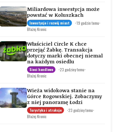
Miliardowa inwestycja może
powstać w Koluszkach
•
19 godzin temu
•
Inwestycje i rozwój miast
Błażej Kronic
Właściciel Circle K chce
przejąć Żabkę. Transakcja
dotyczy marki obecnej niemal
na każdym osiedlu
•
23 godziny temu
•
Sieci handlowe
Błażej Kronic
Wieża widokowa stanie na
Górce Rogowskiej. Zobaczymy
z niej panoramę Łodzi
•
23 godziny temu
•
Turystyka i atrakcje
Błażej Kronic