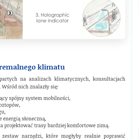
tremalnego klimatu
artych na analizach klimatycznych, konsultacjach
 Wśród nich znalazły się:
zący spójny system mobilności,
roztopów,
gu,
e energią słoneczną,
ca projektować trasy bardziej komfortowe zimą.
y zestaw narzędzi, które mogłyby realnie poprawić