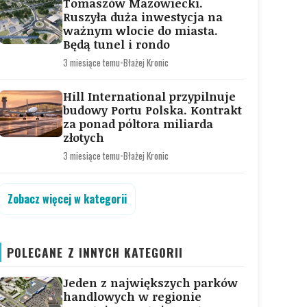
Tomaszów Mazowiecki.
Ruszyła duża inwestycja na
ważnym wlocie do miasta.
Będą tunel i rondo
3 miesiące temu
•
Błażej Kronic
Hill International przypilnuje
budowy Portu Polska. Kontrakt
za ponad póltora miliarda
złotych
3 miesiące temu
•
Błażej Kronic
Zobacz więcej w kategorii
POLECANE Z INNYCH KATEGORII
Jeden z największych parków
handlowych w regionie