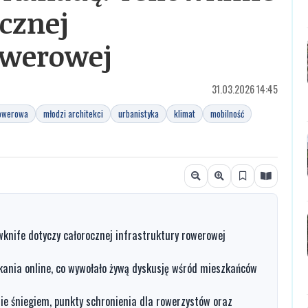
ocznej
owerowej
31.03.2026 14:45
rowerowa
młodzi architekci
urbanistyka
klimat
mobilność
owknife dotyczy całorocznej infrastruktury rowerowej
kania online, co wywołało żywą dyskusję wśród mieszkańców
nie śniegiem, punkty schronienia dla rowerzystów oraz