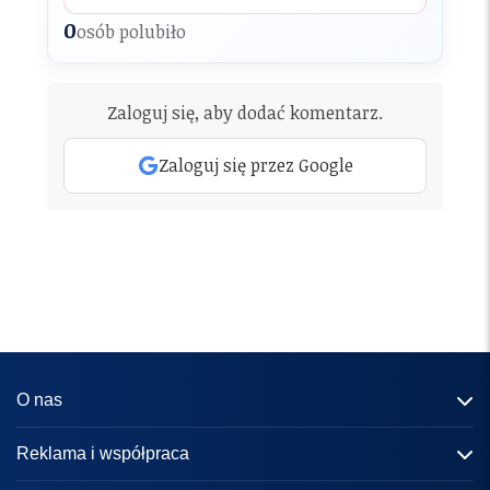
0
osób polubiło
Zaloguj się, aby dodać komentarz.
Zaloguj się przez Google
O nas
Informacje o portalu
Reklama i współpraca
Redakcja