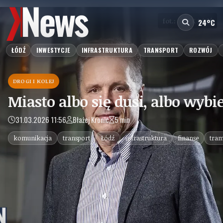
fot.:
MPK Łódź
24°C
ŁÓDŹ
INWESTYCJE
INFRASTRUKTURA
TRANSPORT
ROZWÓJ
DROGI I KOLEJ
Miasto albo się dusi, albo wyb
31.03.2026 11:56
Błażej Kronic
5 min
komunikacja
transport
Łódź
infrastruktura
finanse
tra