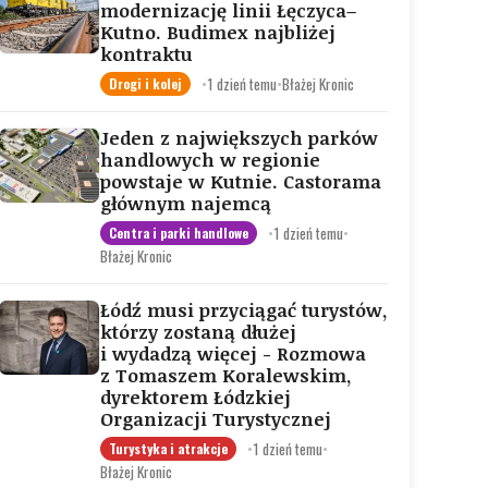
modernizację linii Łęczyca–
Kutno. Budimex najbliżej
kontraktu
•
1 dzień temu
•
Błażej Kronic
Drogi i kolej
Jeden z największych parków
handlowych w regionie
powstaje w Kutnie. Castorama
głównym najemcą
•
1 dzień temu
•
Centra i parki handlowe
Błażej Kronic
Łódź musi przyciągać turystów,
którzy zostaną dłużej
i wydadzą więcej - Rozmowa
z Tomaszem Koralewskim,
dyrektorem Łódzkiej
Organizacji Turystycznej
•
1 dzień temu
•
Turystyka i atrakcje
Błażej Kronic