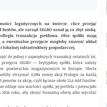
omości logistycznych na świecie, chce przejąć
 funtów, ale zarząd SEGRO uznał ją za zbyt niską.
odległa transakcja giełdowa. Obie spółki mają
 a ewentualne przejęcie mogłoby zmienić układ
ci lokalnej infrastruktury gospodarczej.
ść do jednej z największych transakcji ostatnich lat.
przejęcia SEGRO — brytyjskiej spółki, która należy
erów powierzchni magazynowych w Europie. Oferta
eliby otrzymać 0,084 nowej akcji Prologis za każdą
 pensów za akcję, czyli łącznie około 12,6 mld funtów.
e oddaje ona wartości spółki, jej portfela i potencjału
a 2026 roku, aby złożyć formalną ofertę albo wycofać