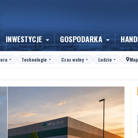
INWESTYCJE
GOSPODARKA
HAND
tura
Technologie
Czas wolny
Ludzie
Map