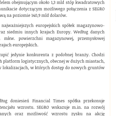
rtfelem obejmującym około 1,3 mld stóp kwadratowych
munikacie dotyczącym możliwego połączenia z SEGRO
wą na poziomie 140,9 mld dolarów.
z najważniejszych europejskich spółek magazynowo-
oraz siedmiu innych krajach Europy. Według danych
mln mkw. powierzchni magazynowej, przemysłowej
rajach europejskich.
kupić jedynie konkurenta z podobnej branży. Chodzi
ich platform logistycznych, obecnej w dużych miastach,
 lokalizacjach, w których dostęp do nowych gruntów
dług doniesień Financial Times spółka przekonuje
otencjału wzrostu. SEGRO wskazuje m.in. na rozwój
w danych oraz możliwość wzrostu zysku na akcję