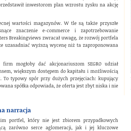
przedstawił inwestorom plan wzrostu zysku na akcję
ecnej wartości magazynów. W tle są także przyszłe
osnące znaczenie e-commerce i zapotrzebowanie
uters Breakingviews zwracał uwagę, że rozwój portfela
oże uzasadniać wyższą wycenę niż ta zaproponowana
ie firm mogłoby dać akcjonariuszom SEGRO udział
lansem, większym dostępem do kapitału i możliwością
 To typowy spór przy dużych przejęciach: kupujący
owana spółka odpowiada, że oferta jest zbyt niska i nie
a narracja
m portfel, który nie jest zbiorem przypadkowych
ącą zarówno serce aglomeracji, jak i jej kluczowe