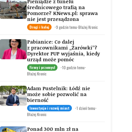
Pieniądze z tunelu
średnicowego trafią na
Pomorze? KNews.pl: sprawa
nie jest przesądzona
•
9 godzin temu
•
Błażej Kronic
Drogi i kolej
Pabianice: Co dalej
z pracownikami „Żarówki”?
Dyrektor PUP wyjaśnia, kiedy
urząd może pomóc
•
10 godzin temu
•
Firmy i przemysł
Błażej Kronic
Adam Pustelnik: Łódź nie
może sobie pozwolić na
bierność
•
1 dzień temu
•
Inwestycje i rozwój miast
Błażej Kronic
Ponad 300 mln zł na