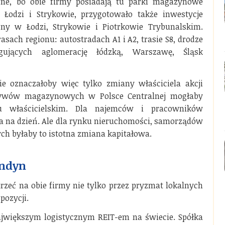
żne, bo obie firmy posiadają tu parki magazynowe
Łodzi i Strykowie, przygotowało także inwestycje
ny w Łodzi, Strykowie i Piotrkowie Trybunalskim.
asach regionu: autostradach A1 i A2, trasie S8, drodze
gujących aglomerację łódzką, Warszawę, Śląsk
ie oznaczałoby więc tylko zmiany właściciela akcji
tywów magazynowych w Polsce Centralnej mogłaby
u właścicielskim. Dla najemców i pracowników
ia na dzień. Ale dla rynku nieruchomości, samorządów
ych byłaby to istotna zmiana kapitałowa.
ondyn
ojrzeć na obie firmy nie tylko przez pryzmat lokalnych
pozycji.
największym logistycznym REIT-em na świecie. Spółka