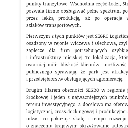
punkty tranzytowe. Wschodnia część Łodzi, S
pozwala firmie obsługiwać pełne spektrum pot
przez lekką produkcję, aż po operacje
szlaków transportowych.
Pierwszym z tych punktów jest SEGRO Logistics 
osadzony w rejonie Widzewa i Olechowa, czyli
zaplecze dla firm potrzebujących szyb
i infrastruktury miejskiej. To lokalizacja, k
ostatniej mili: bliskość klientów, możliwość
publicznego sprawiają, że park jest atrakc
i przedsiębiorstw obsługujących aglomerację.
Drugim filarem obecności SEGRO w regionie 
Środkowej i jeden z najważniejszych punktów
terenu inwestycyjnego, a docelowo ma ofero
logistycznej, cross‑dockingowej i produkcyjn
mkw., co pokazuje skalę i tempo rozwoju 
o znaczeniu krajowym: skrzyżowanie autostrad