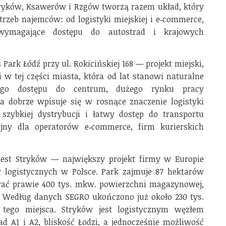
tryków, Ksawerów i Rzgów tworzą razem układ, który
rzeb najemców: od logistyki miejskiej i e‑commerce,
 wymagające dostępu do autostrad i krajowych
Park Łódź przy ul. Rokicińskiej 168 — projekt miejski,
 w tej części miasta, która od lat stanowi naturalne
kiego dostępu do centrum, dużego rynku pracy
tóra dobrze wpisuje się w rosnące znaczenie logistyki
 szybkiej dystrybucji i łatwy dostęp do transportu
yjny dla operatorów e‑commerce, firm kurierskich
jest Stryków — największy projekt firmy w Europie
 logistycznych w Polsce. Park zajmuje 87 hektarów
wać prawie 400 tys. mkw. powierzchni magazynowej,
ej. Według danych SEGRO ukończono już około 230 tys.
tego miejsca. Stryków jest logistycznym węzłem
 A1 i A2, bliskość Łodzi, a jednocześnie możliwość