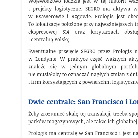
Województwo łódzkie jest w tej historii wa
i projekty logistyczne. SEGRO ma aktywa w 
w Ksawerowie i Rzgowie. Prologis jest obec
To lokalizacje położone przy najważniejszych tr
ekspresowej S14 oraz korytarzach obsłu
i centralną Polskę.
Ewentualne przejęcie SEGRO przez Prologis n
w Londynie. W praktyce część ważnych ak
znaleźć się w jednym globalnym portfel
nie musiałoby to oznaczać nagłych zmian z dn
i firm korzystających z powierzchni logistyczn
Dwie centrale: San Francisco i L
Żeby zrozumieć skalę tej transakcji, trzeba sp
parków magazynowych, ale także ich globalnej 
Prologis ma centralę w San Francisco i jest 