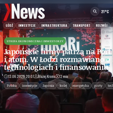
21°C
ŁÓDŹ
INWESTYCJE
INFRASTRUKTURA
TRANSPORT
ROZWÓJ
STREFA EKONOMICZNA I INWESTORZY
Japońskie firmy patrzą na Port 
i atom. W Łodzi rozmawiano o 
technologiach i finansowaniu
13.06.2026 20:07
Błażej Kronic
12 min
Polska
inwestycje
Japonia
kolej
energetyka
porty
tec