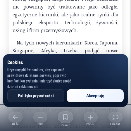
nie powinny być traktowane jako odległe,
egzotyczne kierunki, ale jako realne rynki dla
polskiego eksportu, technologii, żywności,
usług i firm przemysłowych.
– Na tych nowych kierunkach: Korea, Japonia,
Singapur, Afryka, trzeba podjąć nowe
działania. Trzeba być przygotowanym. Trzeba
Cookies
budować kadry, zaplecze akademickie,
Używamy plików cookies, aby zapewnić
instytuty, środowiska naukowe i biznesowe –
prawidłowe działanie serwisu, poprawić
komfort korzystania i mierzyć skuteczność
mówił Janusz Piechociński.
działań reklamowych.
Piechociński zwracał też uwagę, że sama
Polityka prywatności
Akceptuję
obecność na targach lub pojedyncze delegacje
gospodarcze nie wystarczą. Polska potrzebuje
systemowego przygotowania: ludzi znających
Wróć
Pomn.
Powięk.
Koment.
konkretne rynki, analiz branżowych, praktyk
Zapisz