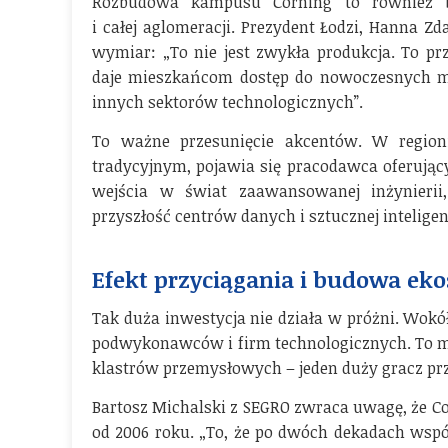
Rozbudowa kampusu Corning to również b
i całej aglomeracji. Prezydent Łodzi, Hanna 
wymiar: „To nie jest zwykła produkcja. To p
daje mieszkańcom dostęp do nowoczesnych mie
innych sektorów technologicznych”.
To ważne przesunięcie akcentów. W regioni
tradycyjnym, pojawia się pracodawca oferujący
wejścia w świat zaawansowanej inżynierii, 
przyszłość centrów danych i sztucznej inteligenc
Efekt przyciągania i budowa ek
Tak duża inwestycja nie działa w próżni. Wok
podwykonawców i firm technologicznych. To m
klastrów przemysłowych – jeden duży gracz prz
Bartosz Michalski z SEGRO zwraca uwagę, że C
od 2006 roku. „To, że po dwóch dekadach wspó