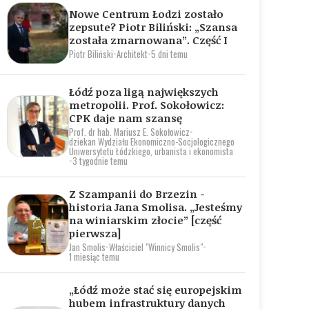
Nowe Centrum Łodzi zostało
zepsute? Piotr Biliński: „Szansa
została zmarnowana”. Część I
Piotr Biliński
•
Architekt
•
5 dni temu
Łódź poza ligą największych
metropolii. Prof. Sokołowicz:
CPK daje nam szansę
Prof. dr hab. Mariusz E. Sokołowicz
•
dziekan Wydziału Ekonomiczno-Socjologicznego
Uniwersytetu Łódzkiego, urbanista i ekonomista
•
3 tygodnie temu
Z Szampanii do Brzezin -
historia Jana Smolisa. „Jesteśmy
na winiarskim złocie” [część
pierwsza]
Jan Smolis
•
Właściciel "Winnicy Smolis"
•
1 miesiąc temu
„Łódź może stać się europejskim
hubem infrastruktury danych