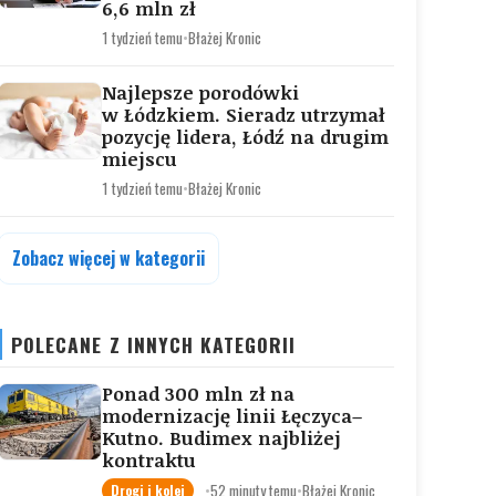
6,6 mln zł
1 tydzień temu
•
Błażej Kronic
Najlepsze porodówki
w Łódzkiem. Sieradz utrzymał
pozycję lidera, Łódź na drugim
miejscu
1 tydzień temu
•
Błażej Kronic
Zobacz więcej w kategorii
POLECANE Z INNYCH KATEGORII
Ponad 300 mln zł na
modernizację linii Łęczyca–
Kutno. Budimex najbliżej
kontraktu
•
52 minuty temu
•
Błażej Kronic
Drogi i kolej