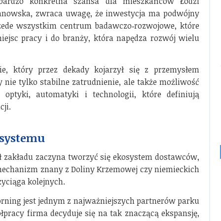
ardzo konkretna szansa dla mieszkańców Łodzi
Zdanowska, zwraca uwagę, że inwestycja ma podwójny
rzede wszystkim centrum badawczo‑rozwojowe, które
jsc pracy i do branży, która napędza rozwój wielu
e, który przez dekady kojarzył się z przemysłem
 nie tylko stabilne zatrudnienie, ale także możliwość
optyki, automatyki i technologii, które definiują
ji.
osystemu
ół zakładu zaczyna tworzyć się ekosystem dostawców,
echanizm znany z Doliny Krzemowej czy niemieckich
yciąga kolejnych.
orning jest jednym z najważniejszych partnerów parku
łpracy firma decyduje się na tak znaczącą ekspansję,