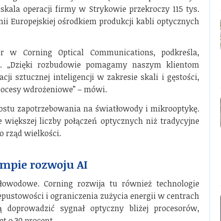
skala operacji firmy w Strykowie przekroczy 115 tys.
ii Europejskiej ośrodkiem produkcji kabli optycznych
 w Corning Optical Communications, podkreśla,
y. „Dzięki rozbudowie pomagamy naszym klientom
 sztucznej inteligencji w zakresie skali i gęstości,
rocesy wdrożeniowe” – mówi.
ostu zapotrzebowania na światłowody i mikrooptykę.
większej liczby połączeń optycznych niż tradycyjne
 o rząd wielkości.
empie rozwoju AI
łowodowe. Corning rozwija tu również technologie
pustowości i ograniczenia zużycia energii w centrach
ą doprowadzić sygnał optyczny bliżej procesorów,
t o 30 procent.