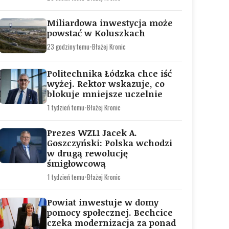
Miliardowa inwestycja może
powstać w Koluszkach
23 godziny temu
•
Błażej Kronic
Politechnika Łódzka chce iść
wyżej. Rektor wskazuje, co
blokuje mniejsze uczelnie
1 tydzień temu
•
Błażej Kronic
Prezes WZL1 Jacek A.
Goszczyński: Polska wchodzi
w drugą rewolucję
śmigłowcową
1 tydzień temu
•
Błażej Kronic
Powiat inwestuje w domy
pomocy społecznej. Bechcice
czeka modernizacja za ponad