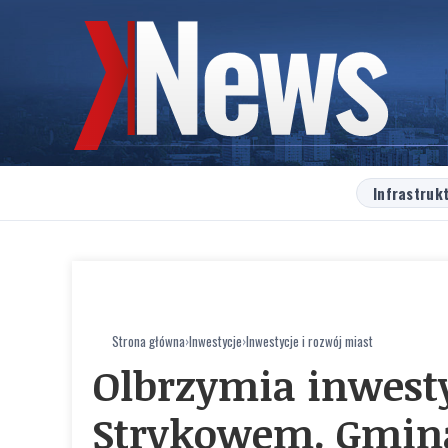
Infrastruk
Strona główna
›
Inwestycje
›
Inwestycje i rozwój miast
Olbrzymia inwest
Strykowem. Gmina