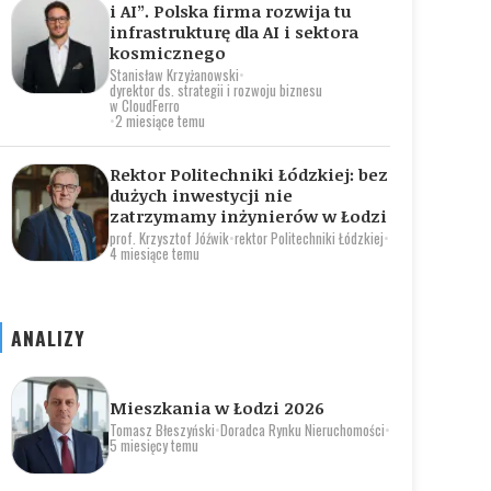
i AI”. Polska firma rozwija tu
infrastrukturę dla AI i sektora
kosmicznego
Stanisław Krzyżanowski
•
dyrektor ds. strategii i rozwoju biznesu
w CloudFerro
•
2 miesiące temu
Rektor Politechniki Łódzkiej: bez
dużych inwestycji nie
zatrzymamy inżynierów w Łodzi
prof. Krzysztof Jóźwik
•
rektor Politechniki Łódzkiej
•
4 miesiące temu
ANALIZY
Mieszkania w Łodzi 2026
Tomasz Błeszyński
•
Doradca Rynku Nieruchomości
•
5 miesięcy temu