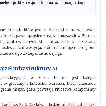
możliwia praktyki i wspólne badania, wzmacniając relacje
e do skali, która jeszcze kilka lat temu wydawała
od Łodzią powstaje jeden z najważniejszych w Europie
dla centrów danych AI – infrastruktury, bez której
 możliwy. To inwestycja, która redefiniuje rolę regionu
przesuwa go do zupełnie nowej ligi.
ęzeł infrastruktury AI
rodukcyjnych w Polsce to nie jest kolejna
ch w globalnym łańcuchu wartości, który przesuwa
do grona miejsc, gdzie powstają kluczowe komponenty
Logistics Park Stryków – będzie miał ponad 35 tys.