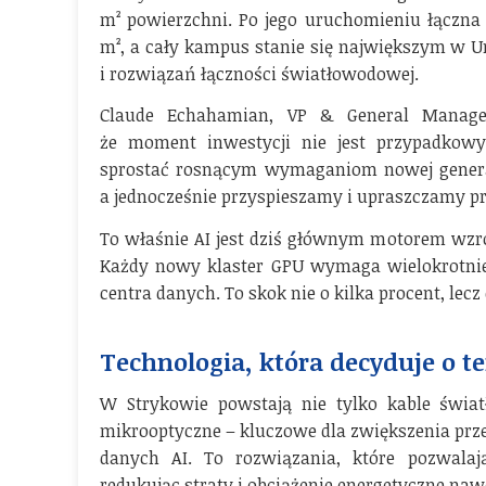
m² powierzchni. Po jego uruchomieniu łączna 
m², a cały kampus stanie się największym w Un
i rozwiązań łączności światłowodowej.
Claude Echahamian, VP & General Manager
że moment inwestycji nie jest przypadkow
sprostać rosnącym wymaganiom nowej generacji
a jednocześnie przyspieszamy i upraszczamy p
To właśnie AI jest dziś głównym motorem wzr
Każdy nowy klaster GPU wymaga wielokrotnie 
centra danych. To skok nie o kilka procent, lecz
Technologia, która decyduje o t
W Strykowie powstają nie tylko kable świat
mikrooptyczne – kluczowe dla zwiększenia prze
danych AI. To rozwiązania, które pozwalaj
redukując straty i obciążenie energetyczne nawe