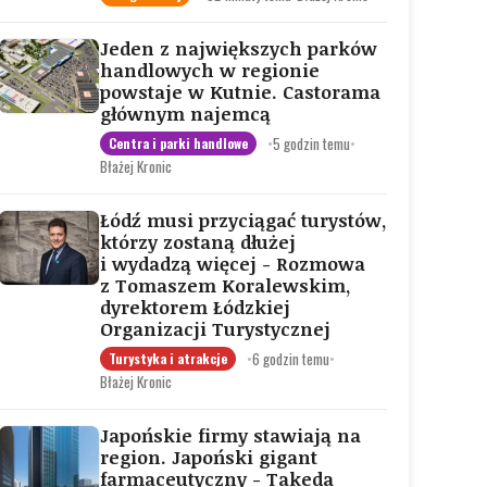
Jeden z największych parków
handlowych w regionie
powstaje w Kutnie. Castorama
głównym najemcą
•
5 godzin temu
•
Centra i parki handlowe
Błażej Kronic
Łódź musi przyciągać turystów,
którzy zostaną dłużej
i wydadzą więcej - Rozmowa
z Tomaszem Koralewskim,
dyrektorem Łódzkiej
Organizacji Turystycznej
•
6 godzin temu
•
Turystyka i atrakcje
Błażej Kronic
Japońskie firmy stawiają na
region. Japoński gigant
farmaceutyczny - Takeda