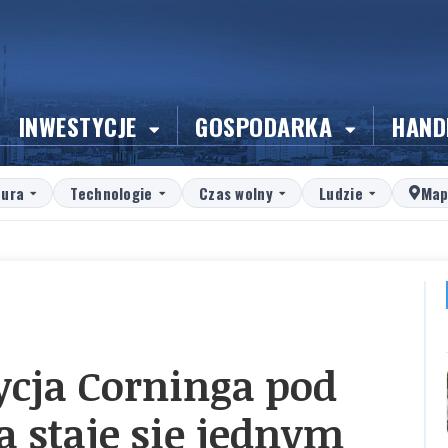
INWESTYCJE
GOSPODARKA
HAND
tura
Technologie
Czas wolny
Ludzie
Map
ycja Corninga pod
 staje się jednym