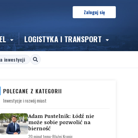
Zaloguj się
EL
LOGISTYKA I TRANSPORT
a inwestycji
POLECANE Z KATEGORII
Inwestycje i rozwój miast
Adam Pustelnik: Łódź nie
może sobie pozwolić na
bierność
20 minut temu
•
Błażej Kronic