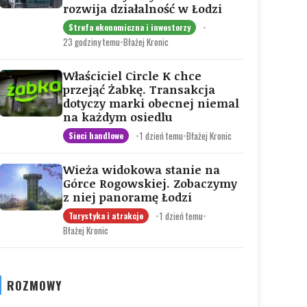
rozwija działalność w Łodzi
•
Strefa ekonomiczna i inwestorzy
23 godziny temu
•
Błażej Kronic
Właściciel Circle K chce
przejąć Żabkę. Transakcja
dotyczy marki obecnej niemal
na każdym osiedlu
•
1 dzień temu
•
Błażej Kronic
Sieci handlowe
Wieża widokowa stanie na
Górce Rogowskiej. Zobaczymy
z niej panoramę Łodzi
•
1 dzień temu
•
Turystyka i atrakcje
Błażej Kronic
ROZMOWY