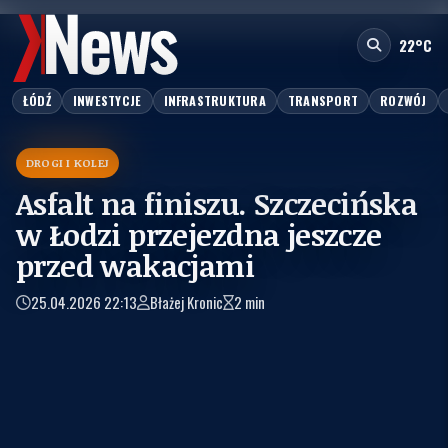
fot.:
Urząd Miasta Łodzi
22°C
ŁÓDŹ
INWESTYCJE
INFRASTRUKTURA
TRANSPORT
ROZWÓJ
DROGI I KOLEJ
Asfalt na finiszu. Szczecińska
w Łodzi przejezdna jeszcze
przed wakacjami
25.04.2026 22:13
Błażej Kronic
2 min