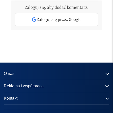
Zaloguj się, aby dodać komentarz.
Zaloguj się przez Google
O nas
Informacje o portalu
Reklama i współpraca
Redakcja
Reklama
Kontakt
Kariera
Zasady współpracy
kontakt@knews.pl
Kontakt