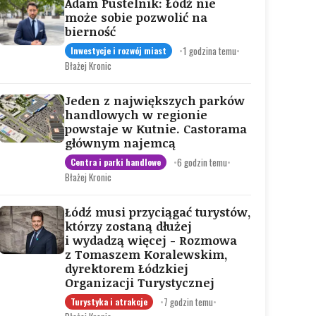
Adam Pustelnik: Łódź nie
może sobie pozwolić na
bierność
•
1 godzina temu
•
Inwestycje i rozwój miast
Błażej Kronic
Jeden z największych parków
handlowych w regionie
powstaje w Kutnie. Castorama
głównym najemcą
•
6 godzin temu
•
Centra i parki handlowe
Błażej Kronic
Łódź musi przyciągać turystów,
którzy zostaną dłużej
i wydadzą więcej - Rozmowa
z Tomaszem Koralewskim,
dyrektorem Łódzkiej
Organizacji Turystycznej
•
7 godzin temu
•
Turystyka i atrakcje