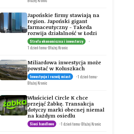
Błażej Kronic
Japońskie firmy stawiają na
region. Japoński gigant
farmaceutyczny - Takeda
rozwija działalność w Łodzi
•
Strefa ekonomiczna i inwestorzy
1 dzień temu
•
Błażej Kronic
Miliardowa inwestycja może
powstać w Koluszkach
•
1 dzień temu
•
Inwestycje i rozwój miast
Błażej Kronic
Właściciel Circle K chce
przejąć Żabkę. Transakcja
dotyczy marki obecnej niemal
na każdym osiedlu
•
1 dzień temu
•
Błażej Kronic
Sieci handlowe