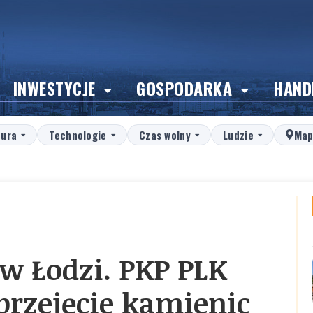
INWESTYCJE
GOSPODARKA
HAND
tura
Technologie
Czas wolny
Ludzie
Map
w Łodzi. PKP PLK
przejęcie kamienic