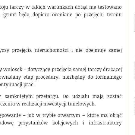
stoju tarczy w takich warunkach dotąd nie testowano
grunt będą dopiero oceniane po przejęciu terenu
yczy przejęcia nieruchomości i nie obejmuje samej
y wniosek – dotyczący przejęcia samej tarczy drążącej
owiadany etap procedury, niezbędny do formalnego
tynuacji prac.
zamkniętym przetargu. Do udziału mają zostać
zeniu w realizacji inwestycji tunelowych.
tępowanie – już w trybie otwartym – które ma objąć
wę przystanków kolejowych i infrastruktury