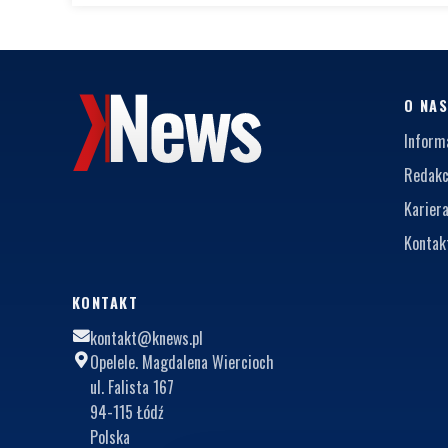
O NA
Inform
Redakc
Karier
Kontak
KONTAKT
kontakt@knews.pl
Opelele. Magdalena Wiercioch
ul. Falista 167
94-115 Łódź
Polska