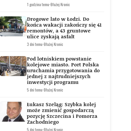
1 godzina temu
•
Błażej Kronic
Drogowe lato w Łodzi. Do
końca wakacji zakończy się 41
remontów, a 43 gruntowe
ulice zyskają asfalt
3 dni temu
•
Błażej Kronic
Pod lotniskiem powstanie
kolejowe miasto. Port Polska
uruchamia przygotowania do
jednej z najtrudniejszych
inwestycji programu
5 dni temu
•
Błażej Kronic
Łukasz Szeląg: Szybka kolej
może zmienić gospodarczą
pozycję Szczecina i Pomorza
Zachodniego
5 dni temu
•
Błażej Kronic