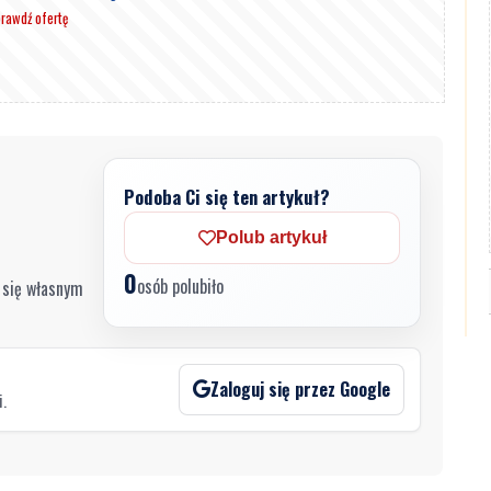
rawdź ofertę
Podoba Ci się ten artykuł?
Polub artykuł
0
osób polubiło
 się własnym
Zaloguj się przez Google
i.