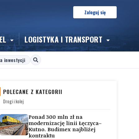
Zaloguj się
EL
LOGISTYKA I TRANSPORT
a inwestycji
POLECANE Z KATEGORII
Drogi i kolej
Ponad 300 mln zł na
modernizację linii Łęczyca–
Kutno. Budimex najbliżej
kontraktu