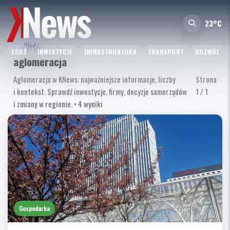
23°C
← Wróć
ŁÓDŹ
INWESTYCJE
INFRASTRUKTURA
TRANSPORT
ROZWÓJ
aglomeracja
Aglomeracja w KNews: najważniejsze informacje, liczby
Strona
i kontekst. Sprawdź inwestycje, firmy, decyzje samorządów
1 / 1
i zmiany w regionie. • 4 wyniki
Gospodarka