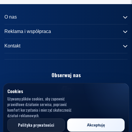
O nas
Informacje o portalu
Reklama i współpraca
Redakcja
Reklama
Kontakt
Kariera
Zasady współpracy
kontakt@knews.pl
Kontakt
Polityka prywatności
Opelele. Magdalena Wiercioch
ul. Falista 167
Obserwuj nas
Regulamin
94-115 Łódź
Polska
NIP: 7272595979
Cookies
Używamy plików cookies, aby zapewnić
prawidłowe działanie serwisu, poprawić
komfort korzystania i mierzyć skuteczność
działań reklamowych.
© 2026 KNews. Wszelkie prawa zastrzeżone.
Polityka prywatności
Akceptuję
Opelele. Magdalena Wiercioch, ul. Falista 167, 94-115 Łódź, NIP: 7272595979