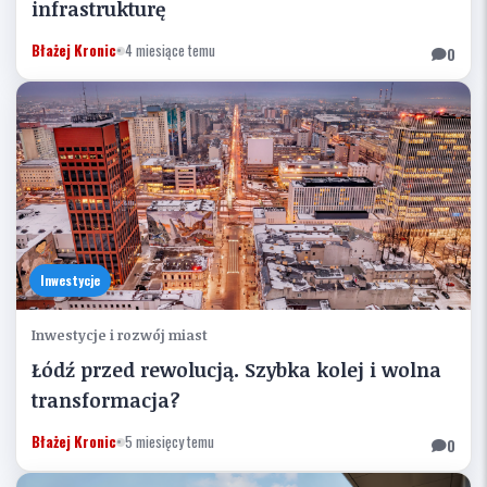
infrastrukturę
Błażej Kronic
•
4 miesiące temu
0
Inwestycje
Inwestycje i rozwój miast
Łódź przed rewolucją. Szybka kolej i wolna
transformacja?
Błażej Kronic
•
5 miesięcy temu
0