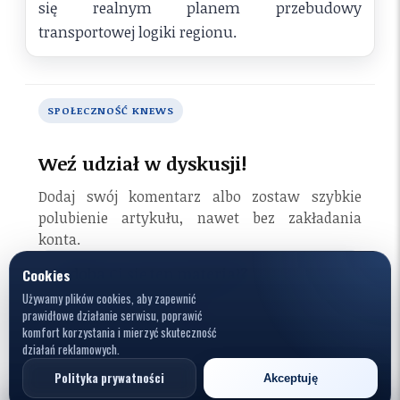
się realnym planem przebudowy
transportowej logiki regionu.
SPOŁECZNOŚĆ KNEWS
Weź udział w dyskusji!
Dodaj swój komentarz albo zostaw szybkie
polubienie artykułu, nawet bez zakładania
konta.
Cookies
Podoba Ci się ten materiał?
Jedno kliknięcie i gotowe.
Używamy plików cookies, aby zapewnić
prawidłowe działanie serwisu, poprawić
Polub artykuł
komfort korzystania i mierzyć skuteczność
działań reklamowych.
0
osób polubiło
Polityka prywatności
Akceptuję