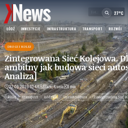
fot.:
Port Polska
27°C
ŁÓDŹ
INWESTYCJE
INFRASTRUKTURA
TRANSPORT
ROZWÓJ
DROGI I KOLEJ
Zintegrowana Sieć Kolejowa. Dl
ambitny jak budowa sieci auto
Analiza]
22.06.2026 10:44
Błażej Kronic
8 min
kolej
transport
Łódzkie
infrastruktura
Zintegrowana Sieć 