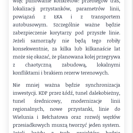
więc pilnowanie konkretów: przebiegów tras,
lokalizacji przystanków, parametrów linii,
powiązań z ŁKA i z transportem
autobusowym. Szczególnie ważne będzie
zabezpieczenie korytarzy pod przyszłe linie.
Jeżeli samorządy nie będą tego robiły
konsekwentnie, za kilka lub kilkanaście lat
może się okazać, że planowana kolej przegrywa
z chaotyczną zabudową, lokalnymi
konfliktami i brakiem rezerw terenowych.
Nie mniej ważna będzie synchronizacja
inwestycji. KDP przez Łódź, tunel dalekobieżny,
tunel średnicowy, modernizacje linii
regionalnych, nowe przystanki, linie do
Wielunia i Bełchatowa oraz rozwój węzłów
przesiadkowych muszą tworzyć jeden system.
Jeżeli każdy z tych projektów będzie