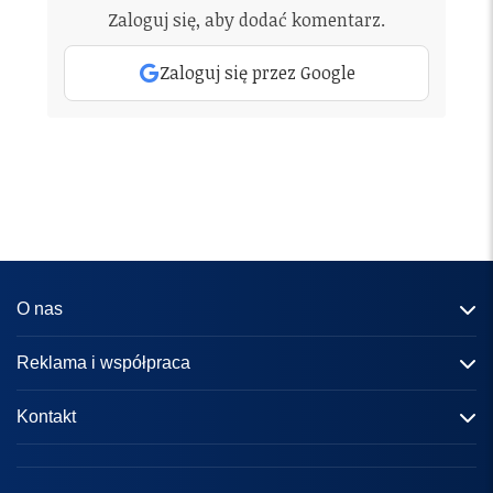
Zaloguj się, aby dodać komentarz.
Zaloguj się przez Google
O nas
Informacje o portalu
Reklama i współpraca
Redakcja
Reklama
Kontakt
Kariera
Zasady współpracy
kontakt@knews.pl
Kontakt
Polityka prywatności