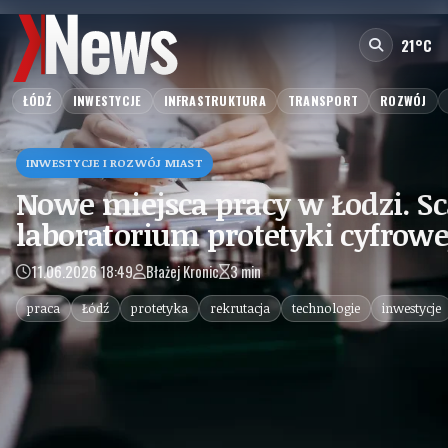
21°C
ŁÓDŹ
INWESTYCJE
INFRASTRUKTURA
TRANSPORT
ROZWÓJ
INWESTYCJE I ROZWÓJ MIAST
Nowe miejsca pracy w Łodzi. S
laboratorium protetyki cyfrowej
11.06.2026 18:49
Błażej Kronic
3 min
praca
Łódź
protetyka
rekrutacja
technologie
inwestycje