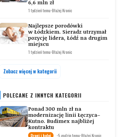
6,6 mln zł
1 tydzień temu
•
Błażej Kronic
Najlepsze porodówki
w Łódzkiem. Sieradz utrzymał
pozycję lidera, Łódź na drugim
miejscu
1 tydzień temu
•
Błażej Kronic
Zobacz więcej w kategorii
POLECANE Z INNYCH KATEGORII
Ponad 300 mln zł na
modernizację linii Łęczyca–
Kutno. Budimex najbliżej
kontraktu
•
5 godzin temu
•
Błażej Kronic
Drogi i kolej