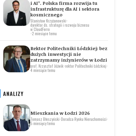
i AI”. Polska firma rozwija tu
infrastrukturę dla AI i sektora
kosmicznego
Stanisław Krzyżanowski
•
dyrektor ds. strategii i rozwoju biznesu
w CloudFerro
•
2 miesiące temu
Rektor Politechniki Łódzkiej: bez
dużych inwestycji nie
zatrzymamy inżynierów w Łodzi
prof. Krzysztof Jóźwik
•
rektor Politechniki Łódzkiej
•
4 miesiące temu
ANALIZY
Mieszkania w Łodzi 2026
Tomasz Błeszyński
•
Doradca Rynku Nieruchomości
•
5 miesięcy temu