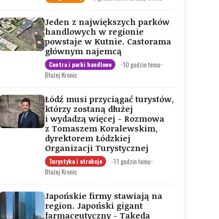
Jeden z największych parków
handlowych w regionie
powstaje w Kutnie. Castorama
głównym najemcą
•
10 godzin temu
•
Centra i parki handlowe
Błażej Kronic
Łódź musi przyciągać turystów,
którzy zostaną dłużej
i wydadzą więcej - Rozmowa
z Tomaszem Koralewskim,
dyrektorem Łódzkiej
Organizacji Turystycznej
•
11 godzin temu
•
Turystyka i atrakcje
Błażej Kronic
Japońskie firmy stawiają na
region. Japoński gigant
farmaceutyczny - Takeda