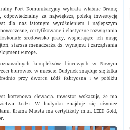
tralny Port Komunikacyjny wybrała właśnie Bramę
, odpowiedzialny za największą polską inwestycję
 jest dla nas istotnym wyróżnieniem i najlepszym
 nowoczesne, certyfikowane i elastyczne rozwiązania
skonałe środowisko pracy, wspierające ich misję
oń, starsza menadżerka ds. wynajmu i zarządzania
elopment Europe.
ozpoznawalnych kompleksów biurowych w Nowym
rzeci biurowiec w mieście. Budynek znajduje się kilka
ośrednio przy dworcu Łódź Fabryczna i w pobliżu
st kortenowa elewacja. Inwestor wskazuje, że ma
zictwa Łodzi. W budynku znajduje się również
dami. Brama Miasta ma certyfikaty m.in. LEED Gold,
r.