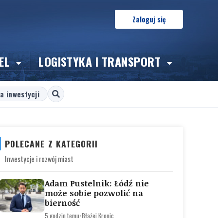
Zaloguj się
EL
LOGISTYKA I TRANSPORT
a inwestycji
POLECANE Z KATEGORII
Inwestycje i rozwój miast
Adam Pustelnik: Łódź nie
może sobie pozwolić na
bierność
5 godzin temu
•
Błażej Kronic