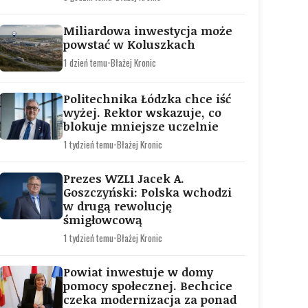
Miliardowa inwestycja może
powstać w Koluszkach
1 dzień temu
•
Błażej Kronic
Politechnika Łódzka chce iść
wyżej. Rektor wskazuje, co
blokuje mniejsze uczelnie
1 tydzień temu
•
Błażej Kronic
Prezes WZL1 Jacek A.
Goszczyński: Polska wchodzi
w drugą rewolucję
śmigłowcową
1 tydzień temu
•
Błażej Kronic
Powiat inwestuje w domy
pomocy społecznej. Bechcice
czeka modernizacja za ponad