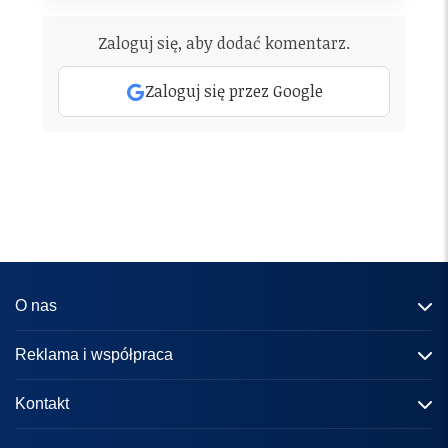
Zaloguj się, aby dodać komentarz.
Zaloguj się przez Google
O nas
Informacje o portalu
Reklama i współpraca
Redakcja
Reklama
Kontakt
Kariera
Zasady współpracy
kontakt@knews.pl