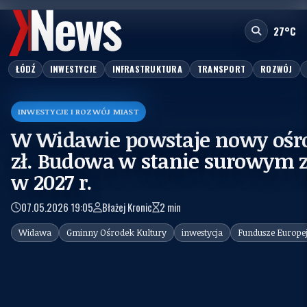
fot.:
Urząd Marszałkowski
27°C
ŁÓDŹ
INWESTYCJE
INFRASTRUKTURA
TRANSPORT
ROZWÓJ
INWESTYCJE I ROZWÓJ MIAST
W Widawie powstaje nowy ośro
zł. Budowa w stanie surowym 
w 2027 r.
07.05.2026 19:05
Błażej Kronic
2 min
Widawa
Gminny Ośrodek Kultury
inwestycja
Fundusze Europej