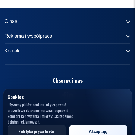
O nas
Informacje o portalu
Reklama i współpraca
Redakcja
Reklama
Kontakt
Kariera
Zasady współpracy
kontakt@knews.pl
Kontakt
Polityka prywatności
Opelele. Magdalena Wiercioch
ul. Falista 167
Obserwuj nas
Regulamin
94-115 Łódź
Polska
NIP: 7272595979
Cookies
Używamy plików cookies, aby zapewnić
prawidłowe działanie serwisu, poprawić
komfort korzystania i mierzyć skuteczność
działań reklamowych.
© 2026 KNews. Wszelkie prawa zastrzeżone.
Polityka prywatności
Akceptuję