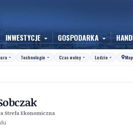
INWESTYCJE
GOSPODARKA
HAND
tura
Technologie
Czas wolny
Ludzie
Map
Sobczak
na Strefa Ekonomiczna
ądu