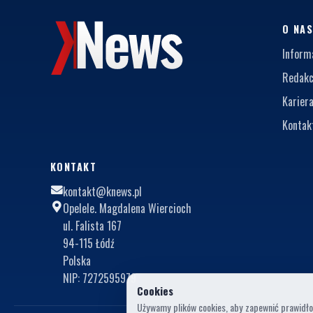
O NA
Inform
Redakc
Karier
Kontak
KONTAKT
kontakt@knews.pl
Opelele. Magdalena Wiercioch
ul. Falista 167
94-115 Łódź
Polska
NIP: 7272595979
Cookies
Używamy plików cookies, aby zapewnić prawidłow