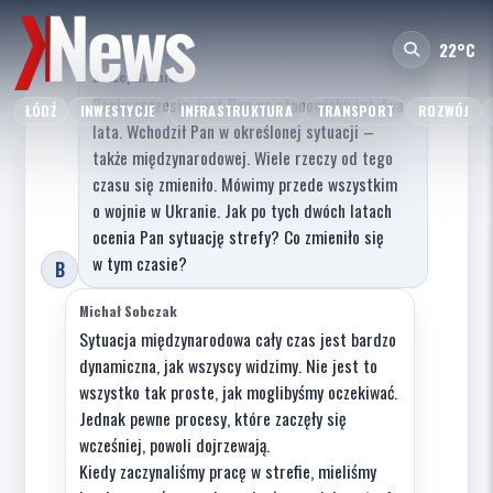
22°C
Błażej Kronic
Panie prezesie, jest Pan na stanowisku już dwa
ŁÓDŹ
INWESTYCJE
INFRASTRUKTURA
TRANSPORT
ROZWÓJ
lata. Wchodził Pan w określonej sytuacji –
także międzynarodowej. Wiele rzeczy od tego
czasu się zmieniło. Mówimy przede wszystkim
o wojnie w Ukranie. Jak po tych dwóch latach
ocenia Pan sytuację strefy? Co zmieniło się
w tym czasie?
B
Michał Sobczak
Sytuacja międzynarodowa cały czas jest bardzo
dynamiczna, jak wszyscy widzimy. Nie jest to
wszystko tak proste, jak moglibyśmy oczekiwać.
Jednak pewne procesy, które zaczęły się
wcześniej, powoli dojrzewają.
Kiedy zaczynaliśmy pracę w strefie, mieliśmy