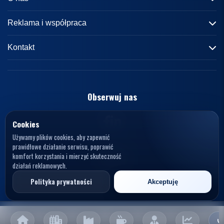
Informacje o portalu
Reklama i współpraca
Redakcja
Reklama
Kontakt
Kariera
Zasady współpracy
kontakt@knews.pl
Kontakt
Polityka prywatności
Opelele. Magdalena Wiercioch
ul. Falista 167
Obserwuj nas
Regulamin
94-115 Łódź
Polska
NIP: 7272595979
Cookies
Używamy plików cookies, aby zapewnić
prawidłowe działanie serwisu, poprawić
komfort korzystania i mierzyć skuteczność
działań reklamowych.
© 2026 KNews. Wszelkie prawa zastrzeżone.
Polityka prywatności
Akceptuję
Opelele. Magdalena Wiercioch, ul. Falista 167, 94-115 Łódź, NIP: 7272595979