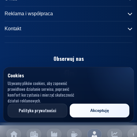
Informacje o portalu
Reklama i współpraca
Redakcja
Reklama
Kontakt
Kariera
Zasady współpracy
kontakt@knews.pl
Kontakt
Polityka prywatności
Opelele. Magdalena Wiercioch
ul. Falista 167
Obserwuj nas
Regulamin
94-115 Łódź
Polska
NIP: 7272595979
Cookies
Używamy plików cookies, aby zapewnić
prawidłowe działanie serwisu, poprawić
komfort korzystania i mierzyć skuteczność
działań reklamowych.
© 2026 KNews. Wszelkie prawa zastrzeżone.
Polityka prywatności
Akceptuję
Opelele. Magdalena Wiercioch, ul. Falista 167, 94-115 Łódź, NIP: 7272595979