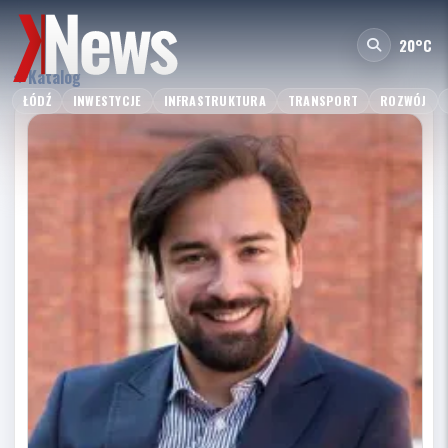
20°C
Katalog
ŁÓDŹ
INWESTYCJE
INFRASTRUKTURA
TRANSPORT
ROZWÓJ