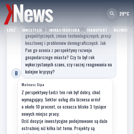
29°C
Błażej Kronic
Kończył się 2025 rok – rok napięć
ŁÓDŹ
INWESTYCJE
INFRASTRUKTURA
TRANSPORT
ROZWÓJ
geopolitycznych, zmian technologicznych, presji
kosztowej i problemów demograficznych. Jak
Pan go ocenia z perspektywy rozwoju
gospodarczego miasta? Czy to był rok
wykorzystanych szans, czy raczej reagowania na
kolejne kryzysy?
B
Mateusz Sipa
Z perspektywy Łodzi ten rok był dobry, choć
wymagający. Sektor usług dla biznesu urósł
o około 10 procent, co oznacza blisko 3 tysiące
nowych miejsc pracy.
Dziś decyzje inwestycyjne podejmowane są dużo
ostrożniej niż kilka lat temu. Projekty są