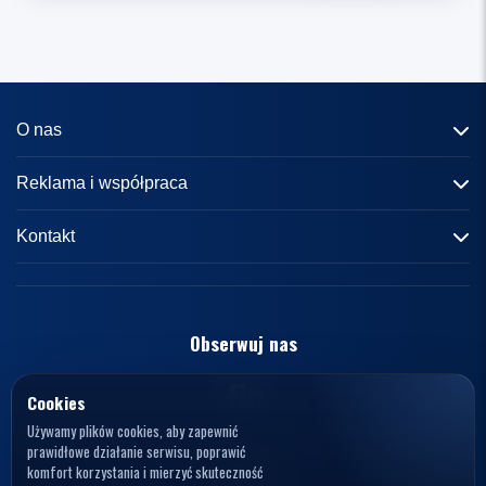
O nas
Informacje o portalu
Reklama i współpraca
Redakcja
Reklama
Kontakt
Kariera
Zasady współpracy
kontakt@knews.pl
Kontakt
Polityka prywatności
Opelele. Magdalena Wiercioch
ul. Falista 167
Obserwuj nas
Regulamin
94-115 Łódź
Polska
NIP: 7272595979
Cookies
Używamy plików cookies, aby zapewnić
prawidłowe działanie serwisu, poprawić
komfort korzystania i mierzyć skuteczność