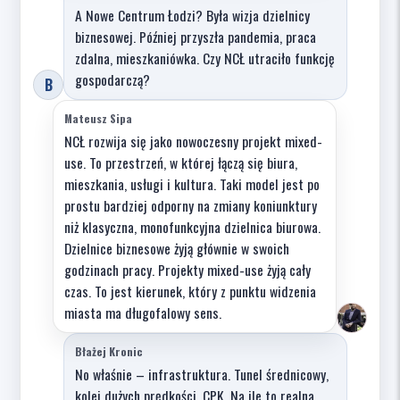
A Nowe Centrum Łodzi? Była wizja dzielnicy
biznesowej. Później przyszła pandemia, praca
zdalna, mieszkaniówka. Czy NCŁ utraciło funkcję
gospodarczą?
B
Mateusz Sipa
NCŁ rozwija się jako nowoczesny projekt mixed-
use. To przestrzeń, w której łączą się biura,
mieszkania, usługi i kultura. Taki model jest po
prostu bardziej odporny na zmiany koniunktury
niż klasyczna, monofunkcyjna dzielnica biurowa.
Dzielnice biznesowe żyją głównie w swoich
godzinach pracy. Projekty mixed-use żyją cały
czas. To jest kierunek, który z punktu widzenia
miasta ma długofalowy sens.
Błażej Kronic
No właśnie – infrastruktura. Tunel średnicowy,
kolej dużych prędkości, CPK. Na ile to realna