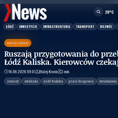
20°C
ŁÓDŹ
INWESTYCJE
INFRASTRUKTURA
TRANSPORT
ROZWÓJ
DROGI I KOLEJ
Ruszają przygotowania do prz
Łódź Kaliska. Kierowców czeka
16.06.2026 09:01
Błażej Kronic
3 min
remont
estakada
Łódź Kaliska
prace drogowce
utrudnienia