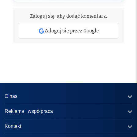
Zaloguj się, aby dodać komentarz.
Zaloguj się przez Google
O nas
Informacje o portalu
Reklama i współpraca
Redakcja
Reklama
Kontakt
Kariera
Zasady współpracy