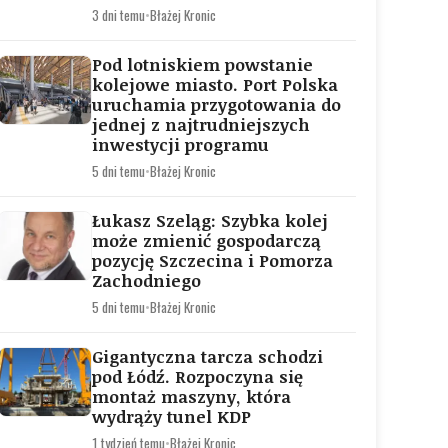
3 dni temu
•
Błażej Kronic
Pod lotniskiem powstanie
kolejowe miasto. Port Polska
uruchamia przygotowania do
jednej z najtrudniejszych
inwestycji programu
5 dni temu
•
Błażej Kronic
Łukasz Szeląg: Szybka kolej
może zmienić gospodarczą
pozycję Szczecina i Pomorza
Zachodniego
5 dni temu
•
Błażej Kronic
Gigantyczna tarcza schodzi
pod Łódź. Rozpoczyna się
montaż maszyny, która
wydrąży tunel KDP
1 tydzień temu
•
Błażej Kronic