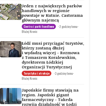
Jeden z największych parków
handlowych w regionie
powstaje w Kutnie. Castorama
głównym najemcą
•
2 godziny temu
•
Centra i parki handlowe
Błażej Kronic
Łódź musi przyciągać turystów,
którzy zostaną dłużej
i wydadzą więcej - Rozmowa
z Tomaszem Koralewskim,
dyrektorem Łódzkiej
Organizacji Turystycznej
•
3 godziny temu
•
Turystyka i atrakcje
Błażej Kronic
Japońskie firmy stawiają na
region. Japoński gigant
farmaceutyczny - Takeda
rozwija działalność w Łodzi