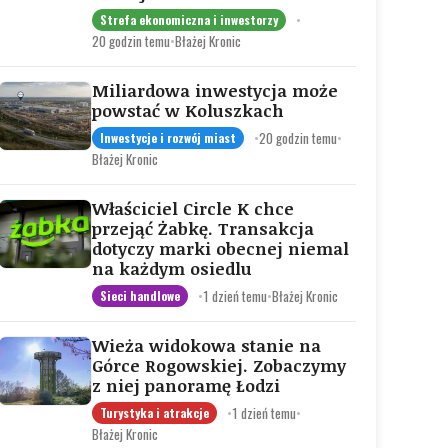
•
Strefa ekonomiczna i inwestorzy
20 godzin temu
•
Błażej Kronic
Miliardowa inwestycja może
powstać w Koluszkach
•
20 godzin temu
•
Inwestycje i rozwój miast
Błażej Kronic
Właściciel Circle K chce
przejąć Żabkę. Transakcja
dotyczy marki obecnej niemal
na każdym osiedlu
•
1 dzień temu
•
Błażej Kronic
Sieci handlowe
Wieża widokowa stanie na
Górce Rogowskiej. Zobaczymy
z niej panoramę Łodzi
•
1 dzień temu
•
Turystyka i atrakcje
Błażej Kronic