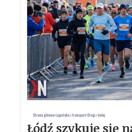
Strona główna
›
Logistyka i transport
›
Drogi i kolej
Łódź szykuje się 