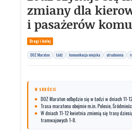
zmiany dla kier
i pasażerów komun
Drogi i kolej
DOZ Maraton
Łódź
komunikacja miejska
utrudnienia
r
W SKRÓCIE
DOZ Maraton odbędzie się w Łodzi w dniach 11-12
Trasa maratonu obejmie m.in. Polesie, Śródmieście
W dniach 11-12 kwietnia zmienią się trasy dziesiąt
tramwajowych 1-8.