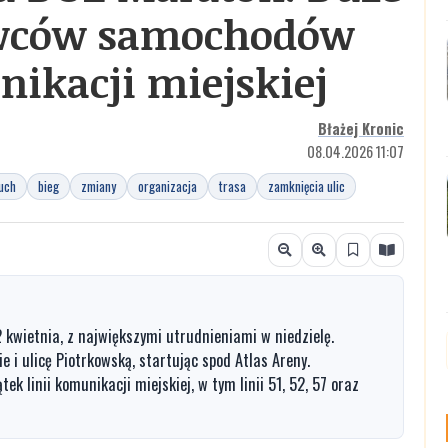
owców samochodów
ikacji miejskiej
Błażej Kronic
08.04.2026 11:07
uch
bieg
zmiany
organizacja
trasa
zamknięcia ulic
 kwietnia, z największymi utrudnieniami w niedzielę.
 i ulicę Piotrkowską, startując spod Atlas Areny.
ek linii komunikacji miejskiej, w tym linii 51, 52, 57 oraz