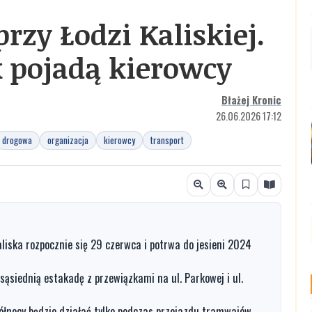
rzy Łodzi Kaliskiej.
k pojadą kierowcy
Błażej Kronic
26.06.2026 17:12
drogowa
organizacja
kierowcy
transport
iska rozpocznie się 29 czerwca i potrwa do jesieni 2024
sąsiednią estakadę z przewiązkami na ul. Parkowej i ul.
ółnocy będzie działać tylko podczas przejazdu tramwajów,