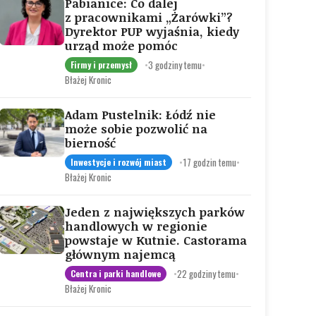
Pabianice: Co dalej
z pracownikami „Żarówki”?
Dyrektor PUP wyjaśnia, kiedy
urząd może pomóc
•
3 godziny temu
•
Firmy i przemysł
Błażej Kronic
Adam Pustelnik: Łódź nie
może sobie pozwolić na
bierność
•
17 godzin temu
•
Inwestycje i rozwój miast
Błażej Kronic
Jeden z największych parków
handlowych w regionie
powstaje w Kutnie. Castorama
głównym najemcą
•
22 godziny temu
•
Centra i parki handlowe
Błażej Kronic