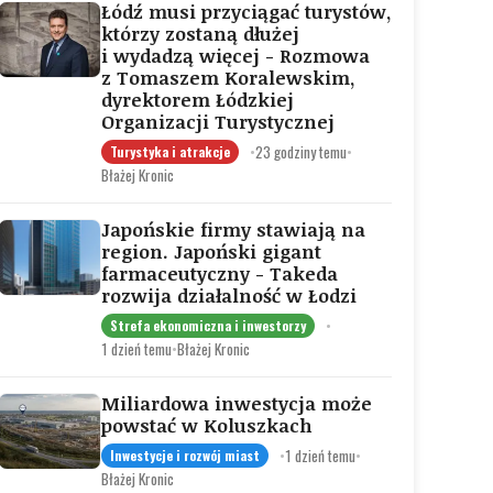
Łódź musi przyciągać turystów,
którzy zostaną dłużej
i wydadzą więcej - Rozmowa
z Tomaszem Koralewskim,
dyrektorem Łódzkiej
Organizacji Turystycznej
•
23 godziny temu
•
Turystyka i atrakcje
Błażej Kronic
Japońskie firmy stawiają na
region. Japoński gigant
farmaceutyczny - Takeda
rozwija działalność w Łodzi
•
Strefa ekonomiczna i inwestorzy
1 dzień temu
•
Błażej Kronic
Miliardowa inwestycja może
powstać w Koluszkach
•
1 dzień temu
•
Inwestycje i rozwój miast
Błażej Kronic