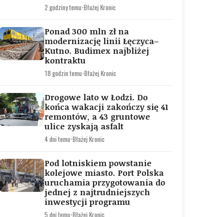
2 godziny temu
•
Błażej Kronic
Ponad 300 mln zł na
modernizację linii Łęczyca–
Kutno. Budimex najbliżej
kontraktu
18 godzin temu
•
Błażej Kronic
Drogowe lato w Łodzi. Do
końca wakacji zakończy się 41
remontów, a 43 gruntowe
ulice zyskają asfalt
4 dni temu
•
Błażej Kronic
Pod lotniskiem powstanie
kolejowe miasto. Port Polska
uruchamia przygotowania do
jednej z najtrudniejszych
inwestycji programu
5 dni temu
•
Błażej Kronic