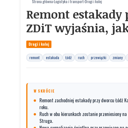
Strona główna
›
Logistyka i transport
›
Drogi i kolej
Remont estakady p
ZDiT wyjaśnia, ja
Drogi i kolej
remont
estakada
Łódź
ruch
przewiązki
zmiany
W SKRÓCIE
Remont zachodniej estakady przy dworcu Łódź Kal
roku.
Ruch w obu kierunkach zostanie przeniesiony na 
Struga.
Nowa sygnalizacja świetlna przy przewiązce na p