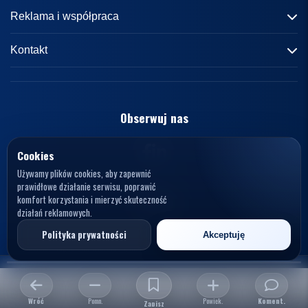
Informacje o portalu
Reklama i współpraca
Redakcja
Reklama
Kontakt
Kariera
Zasady współpracy
kontakt@knews.pl
Kontakt
Polityka prywatności
Opelele. Magdalena Wiercioch
ul. Falista 167
Obserwuj nas
Regulamin
94-115 Łódź
Polska
NIP: 7272595979
Cookies
Używamy plików cookies, aby zapewnić
prawidłowe działanie serwisu, poprawić
komfort korzystania i mierzyć skuteczność
działań reklamowych.
© 2026 KNews. Wszelkie prawa zastrzeżone.
Polityka prywatności
Akceptuję
Opelele. Magdalena Wiercioch, ul. Falista 167, 94-115 Łódź, NIP: 7272595979
Wróć
Pomn.
Powięk.
Koment.
Zapisz