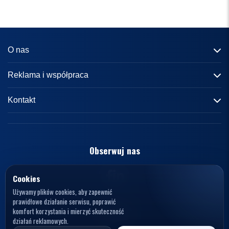
O nas
Informacje o portalu
Reklama i współpraca
Redakcja
Reklama
Kontakt
Kariera
Zasady współpracy
kontakt@knews.pl
Kontakt
Polityka prywatności
Opelele. Magdalena Wiercioch
ul. Falista 167
Obserwuj nas
Regulamin
94-115 Łódź
Polska
NIP: 7272595979
Cookies
Używamy plików cookies, aby zapewnić
prawidłowe działanie serwisu, poprawić
komfort korzystania i mierzyć skuteczność
działań reklamowych.