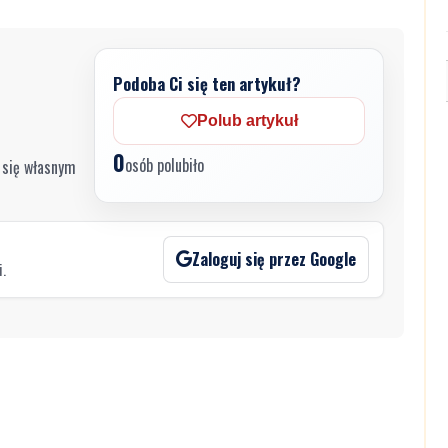
Podoba Ci się ten artykuł?
Polub artykuł
0
osób polubiło
 się własnym
Zaloguj się przez Google
i.