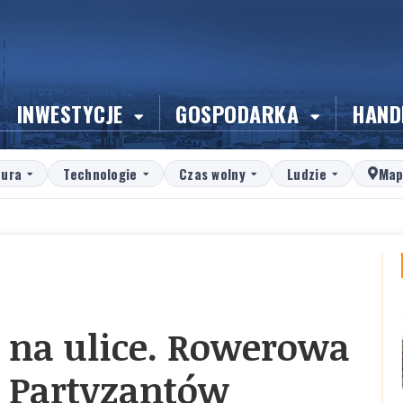
INWESTYCJE
GOSPODARKA
HAND
tura
Technologie
Czas wolny
Ludzie
Map
 na ulice. Rowerowa
 Partyzantów