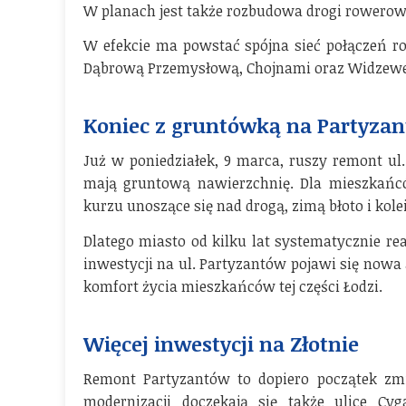
W planach jest także rozbudowa drogi rowerowe
W efekcie ma powstać spójna sieć połączeń ro
Dąbrową Przemysłową, Chojnami oraz Widzew
Koniec z gruntówką na Partyza
Już w poniedziałek, 9 marca, ruszy remont ul.
mają gruntową nawierzchnię. Dla mieszkańc
kurzu unoszące się nad drogą, zimą błoto i kole
Dlatego miasto od kilku lat systematycznie r
inwestycji na ul. Partyzantów pojawi się nowa
komfort życia mieszkańców tej części Łodzi.
Więcej inwestycji na Złotnie
Remont Partyzantów to dopiero początek zm
modernizacji doczekają się także ulice C