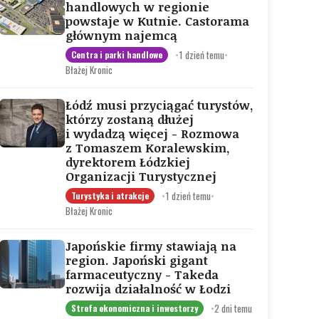
handlowych w regionie
powstaje w Kutnie. Castorama
głównym najemcą
•
1 dzień temu
•
Centra i parki handlowe
Błażej Kronic
Łódź musi przyciągać turystów,
którzy zostaną dłużej
i wydadzą więcej - Rozmowa
z Tomaszem Koralewskim,
dyrektorem Łódzkiej
Organizacji Turystycznej
•
1 dzień temu
•
Turystyka i atrakcje
Błażej Kronic
Japońskie firmy stawiają na
region. Japoński gigant
farmaceutyczny - Takeda
rozwija działalność w Łodzi
•
2 dni temu
Strefa ekonomiczna i inwestorzy