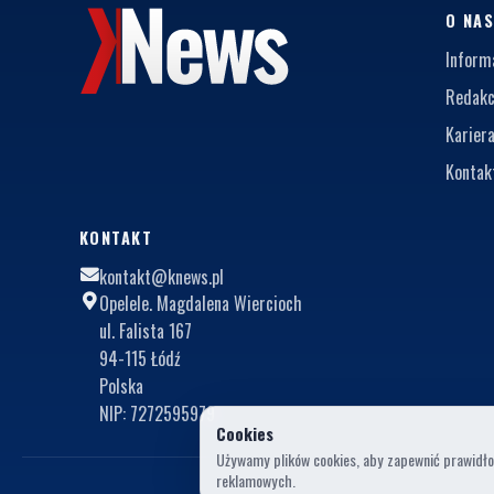
O NA
Inform
Redakc
Karier
Kontak
KONTAKT
kontakt@knews.pl
Opelele. Magdalena Wiercioch
ul. Falista 167
94-115 Łódź
Polska
NIP: 7272595979
Cookies
Używamy plików cookies, aby zapewnić prawidłow
reklamowych.