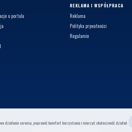
S
REKLAMA I WSPÓŁPRACA
acje o portalu
Reklama
ja
Polityka prywatności
a
Regulamin
t
e działanie serwisu, poprawić komfort korzystania i mierzyć skuteczność działań
© 2026 KNews. Wszelkie prawa zastrzeżone.