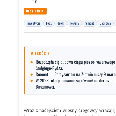
Drogi i kolej
inwestycje
Łódź
drogi
rowery
remont
Dąbrowa
W SKRÓCIE
Rozpoczęła się budowa ciągu pieszo-rowerowego na
Śmigłego-Rydza.
Remont ul. Partyzantów na Złotnie ruszy 9 marc
W 2023 roku planowane są również modernizacje 
Biegunowej.
Wraz z nadejściem wiosny drogowcy wracają na