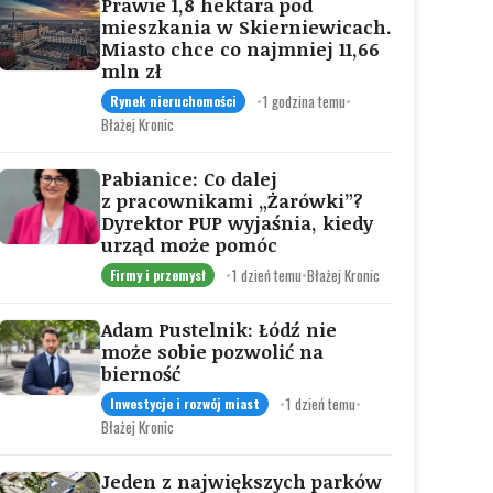
Prawie 1,8 hektara pod
mieszkania w Skierniewicach.
Miasto chce co najmniej 11,66
mln zł
•
1 godzina temu
•
Rynek nieruchomości
Błażej Kronic
Pabianice: Co dalej
z pracownikami „Żarówki”?
Dyrektor PUP wyjaśnia, kiedy
urząd może pomóc
•
1 dzień temu
•
Błażej Kronic
Firmy i przemysł
Adam Pustelnik: Łódź nie
może sobie pozwolić na
bierność
•
1 dzień temu
•
Inwestycje i rozwój miast
Błażej Kronic
Jeden z największych parków