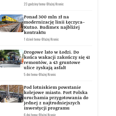
23 godziny temu
•
Błażej Kronic
Ponad 300 mln zł na
modernizację linii Łęczyca–
Kutno. Budimex najbliżej
kontraktu
1 dzień temu
•
Błażej Kronic
Drogowe lato w Łodzi. Do
końca wakacji zakończy się 41
remontów, a 43 gruntowe
ulice zyskają asfalt
5 dni temu
•
Błażej Kronic
Pod lotniskiem powstanie
kolejowe miasto. Port Polska
uruchamia przygotowania do
jednej z najtrudniejszych
inwestycji programu
6 dni temu
•
Błażej Kronic