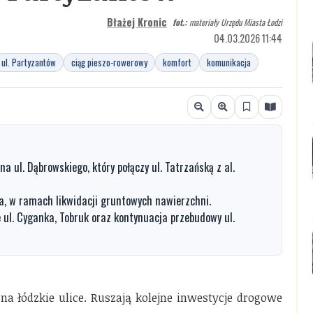
Błażej Kronic
fot.:
materiały Urzędu Miasta Łodzi
04.03.2026 11:44
ul. Partyzantów
ciąg pieszo-rowerowy
komfort
komunikacja
 ul. Dąbrowskiego, który połączy ul. Tatrzańską z al.
a, w ramach likwidacji gruntowych nawierzchni.
ul. Cyganka, Tobruk oraz kontynuacja przebudowy ul.
 łódzkie ulice. Ruszają kolejne inwestycje drogowe