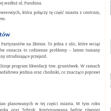
j wzdłuż ul. Puszkina.
werowych, która połączy tę część miasta z centrum,
em.
ntów
 Partyzantów na Złotnie. To jedna z ulic, które wciąż
ów oznacza to codzienne problemy – latem tumany
iny utrudniające przejazd.
ealizuje program likwidacji tzw. gruntówek. W ramach
 asfaltowa jezdnia oraz chodniki, co znacząco poprawi
ian planowanych w tej części miasta. W tym roku
yganka oraz Tobruk. Kontynuowana będzie również