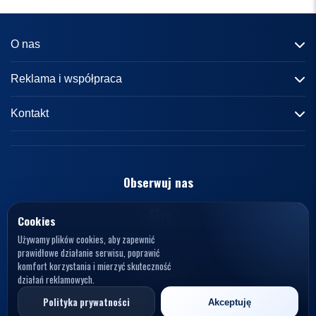
O nas
Informacje o portalu
Reklama i współpraca
Redakcja
Reklama
Kontakt
Kariera
Zasady współpracy
kontakt@knews.pl
Kontakt
Polityka prywatności
Opelele. Magdalena Wiercioch
ul. Falista 167
Obserwuj nas
Regulamin
94-115 Łódź
Polska
NIP: 7272595979
Cookies
Używamy plików cookies, aby zapewnić
prawidłowe działanie serwisu, poprawić
komfort korzystania i mierzyć skuteczność
działań reklamowych.
© 2026 KNews. Wszelkie prawa zastrzeżone.
Polityka prywatności
Akceptuję
Opelele. Magdalena Wiercioch, ul. Falista 167, 94-115 Łódź, NIP: 7272595979