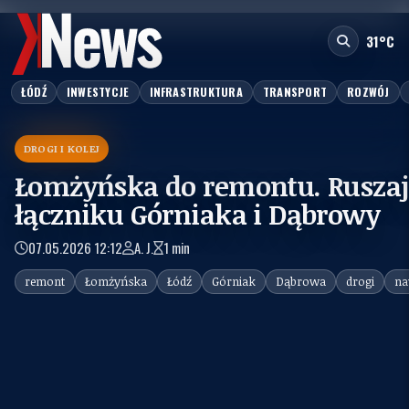
fot.:
Urząd Miasta Łodzi
31°C
ŁÓDŹ
INWESTYCJE
INFRASTRUKTURA
TRANSPORT
ROZWÓJ
DROGI I KOLEJ
Łomżyńska do remontu. Rusza
łączniku Górniaka i Dąbrowy
07.05.2026 12:12
A. J.
1 min
remont
Łomżyńska
Łódź
Górniak
Dąbrowa
drogi
na