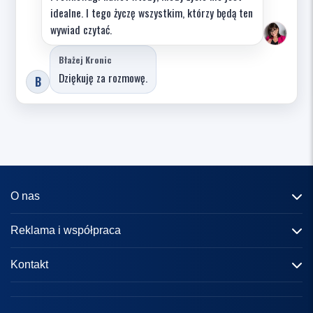
idealne. I tego życzę wszystkim, którzy będą ten
wywiad czytać.
Błażej Kronic
Dziękuję za rozmowę.
B
O nas
Informacje o portalu
Reklama i współpraca
Redakcja
Reklama
Kontakt
Kariera
Zasady współpracy
kontakt@knews.pl
Kontakt
Polityka prywatności