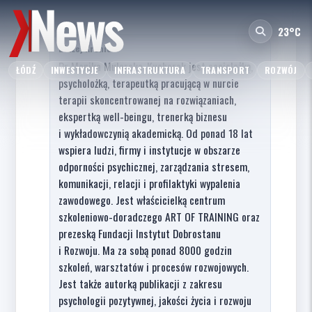
23°C
Błażej Kronic
Dr Monika Mularska-Kucharek jest socjolożką,
ŁÓDŹ
INWESTYCJE
INFRASTRUKTURA
TRANSPORT
ROZWÓJ
psycholożką, terapeutką pracującą w nurcie
terapii skoncentrowanej na rozwiązaniach,
ekspertką well-beingu, trenerką biznesu
i wykładowczynią akademicką. Od ponad 18 lat
wspiera ludzi, firmy i instytucje w obszarze
odporności psychicznej, zarządzania stresem,
komunikacji, relacji i profilaktyki wypalenia
zawodowego. Jest właścicielką centrum
szkoleniowo-doradczego ART OF TRAINING oraz
prezeską Fundacji Instytut Dobrostanu
i Rozwoju. Ma za sobą ponad 8000 godzin
szkoleń, warsztatów i procesów rozwojowych.
Jest także autorką publikacji z zakresu
psychologii pozytywnej, jakości życia i rozwoju