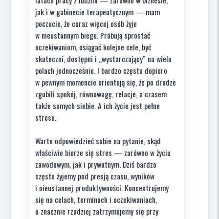
latach pracy z ludźmi — zarówno w biznesie,
jak i w gabinecie terapeutycznym — mam
poczucie, że coraz więcej osób żyje
w nieustannym biegu. Próbują sprostać
oczekiwaniom, osiągać kolejne cele, być
skuteczni, dostępni i „wystarczający” na wielu
polach jednocześnie. I bardzo często dopiero
w pewnym momencie orientują się, że po drodze
zgubili spokój, równowagę, relacje, a czasem
także samych siebie. A ich życie jest pełne
stresu.
Warto odpowiedzieć sobie na pytanie, skąd
właściwie bierze się stres — zarówno w życiu
zawodowym, jak i prywatnym. Dziś bardzo
często żyjemy pod presją czasu, wyników
i nieustannej produktywności. Koncentrujemy
się na celach, terminach i oczekiwaniach,
a znacznie rzadziej zatrzymujemy się przy