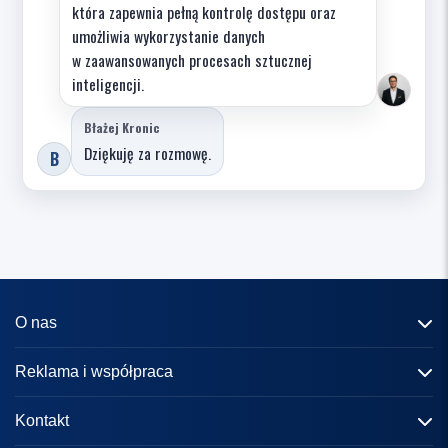
która zapewnia pełną kontrolę dostępu oraz
umożliwia wykorzystanie danych
w zaawansowanych procesach sztucznej
inteligencji.
Błażej Kronic
Dziękuję za rozmowę.
B
O nas
Informacje o portalu
Reklama i współpraca
Redakcja
Reklama
Kontakt
Kariera