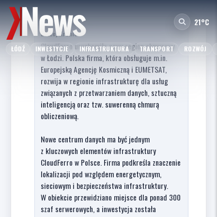
21°C
Błażej Kronic
CloudFerro uruchomiło nowy region chmurowy
ŁÓDŹ
INWESTYCJE
INFRASTRUKTURA
TRANSPORT
ROZWÓJ
w Łodzi. Polska firma, która obsługuje m.in.
Europejską Agencję Kosmiczną i EUMETSAT,
rozwija w regionie infrastrukturę dla usług
związanych z przetwarzaniem danych, sztuczną
inteligencją oraz tzw. suwerenną chmurą
obliczeniową.
Nowe centrum danych ma być jednym
z kluczowych elementów infrastruktury
CloudFerro w Polsce. Firma podkreśla znaczenie
lokalizacji pod względem energetycznym,
sieciowym i bezpieczeństwa infrastruktury.
W obiekcie przewidziano miejsce dla ponad 300
szaf serwerowych, a inwestycja została