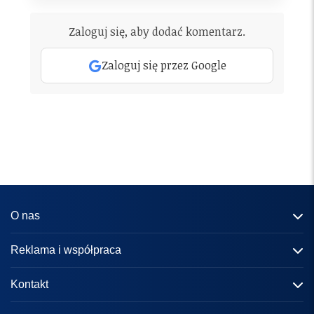
Zaloguj się, aby dodać komentarz.
Zaloguj się przez Google
O nas
Informacje o portalu
Reklama i współpraca
Redakcja
Reklama
Kontakt
Kariera
Zasady współpracy