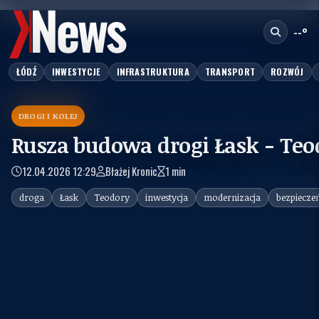
--°
ŁÓDŹ
INWESTYCJE
INFRASTRUKTURA
TRANSPORT
ROZWÓJ
DROGI I KOLEJ
Rusza budowa drogi Łask - Teod
12.04.2026 12:29
Błażej Kronic
1 min
droga
Łask
Teodory
inwestycja
modernizacja
bezpiecze