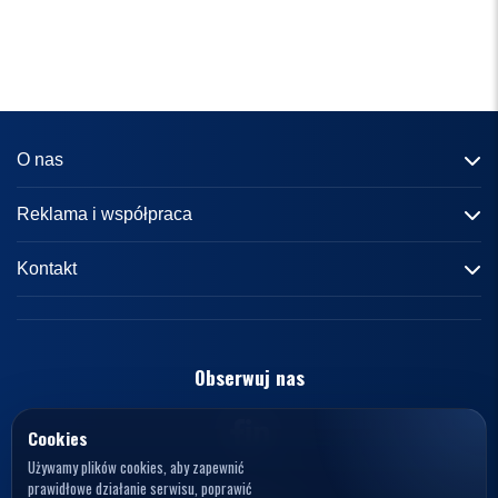
O nas
Informacje o portalu
Reklama i współpraca
Redakcja
Reklama
Kontakt
Kariera
Zasady współpracy
kontakt@knews.pl
Kontakt
Polityka prywatności
Opelele. Magdalena Wiercioch
ul. Falista 167
Obserwuj nas
Regulamin
94-115 Łódź
Polska
NIP: 7272595979
Cookies
Używamy plików cookies, aby zapewnić
prawidłowe działanie serwisu, poprawić