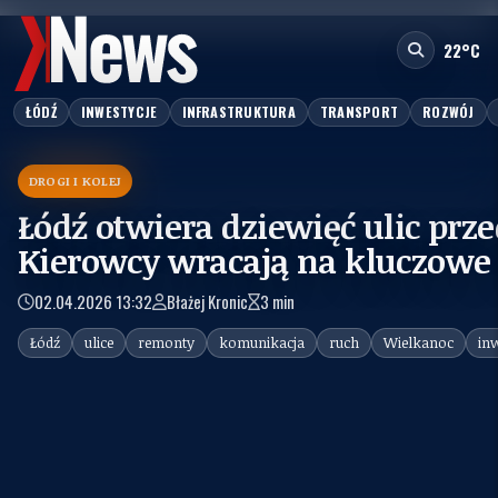
fot.:
Urząd Miasta Łodzi
22°C
ŁÓDŹ
INWESTYCJE
INFRASTRUKTURA
TRANSPORT
ROZWÓJ
DROGI I KOLEJ
Łódź otwiera dziewięć ulic prz
Kierowcy wracają na kluczowe
02.04.2026 13:32
Błażej Kronic
3 min
Łódź
ulice
remonty
komunikacja
ruch
Wielkanoc
inw