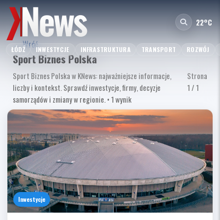
22°C
← Wróć
ŁÓDŹ
INWESTYCJE
INFRASTRUKTURA
TRANSPORT
ROZWÓJ
Sport Biznes Polska
Sport Biznes Polska w KNews: najważniejsze informacje,
Strona
liczby i kontekst. Sprawdź inwestycje, firmy, decyzje
1 / 1
samorządów i zmiany w regionie. • 1 wynik
Inwestycje