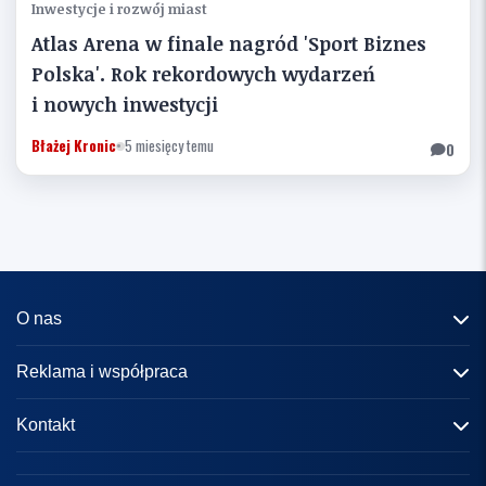
Inwestycje i rozwój miast
Atlas Arena w finale nagród 'Sport Biznes
Polska'. Rok rekordowych wydarzeń
i nowych inwestycji
Błażej Kronic
•
5 miesięcy temu
0
O nas
Informacje o portalu
Reklama i współpraca
Redakcja
Reklama
Kontakt
Kariera
Zasady współpracy
kontakt@knews.pl
Kontakt